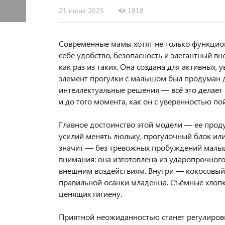
21 июня 2025
1818
Современные мамы хотят не только функциона
себе удобство, безопасность и элегантный вн
как раз из таких. Она создана для активных
элемент прогулки с малышом был продуман 
интеллектуальные решения — всё это делает
и до того момента, как он с уверенностью по
Главное достоинство этой модели — ее проду
усилий менять люльку, прогулочный блок или 
значит — без тревожных пробуждений малыша
внимания: она изготовлена из ударопрочного
внешним воздействиям. Внутри — кокосовый
правильной осанки младенца. Съёмные хлопк
ценящих гигиену.
Приятной неожиданностью станет регулировк