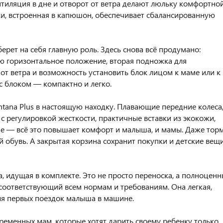
тиляция в дне и отворот от ветра делают люльку комфортной
ки, встроенная в капюшон, обеспечивает сбалансированную
ерет на себя главную роль. Здесь снова всё продумано:
ью горизонтальное положение, вторая подножка для
 от ветра и возможность установить блок лицом к маме или к
 с блоком — компактно и легко.
tana Plus в настоящую находку. Плавающие передние колеса
 регулировкой жесткости, практичные вставки из экокожи,
 — всё это повышает комфорт и малыша, и мамы. Даже тор
 обувь. А закрытая корзина сохранит покупки и детские вещи
, идущая в комплекте. Это не просто переноска, а полноцен
соответствующий всем нормам и требованиям. Она легкая,
ля первых поездок малыша в машине.
еменных мам, которые хотят дарить своему ребенку только