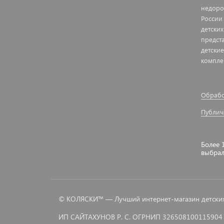
недоро
России
детских
предст
детские
компле
Обрабо
Публич
Более 
выбра
© КОЛЯСКИ™ — Лучший интернет-магазин детских 
ИП САЙТАХУНОВ Р. С. ОГРНИП 326508100115904