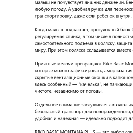
малыш не почувствует лишних движений. Вен
любую погоду. А удобная ручка для перенос
транспортировку, даже если ребенок внутри.
Когда малыш подрастает, прогулочный блок б
регулируемая спинка, в том числе в полност
самостоятельного подъема в коляску, защита
миру. При этом коляска складывается вместе
Приятные мелочи превращают Riko Basic Mon
которые можно зафиксировать, амортизация с
скрытые вентиляционные окошки в капюшоне
здесь особенный — "качелька", не пачкающий
чистоте, независимо от погоды.
Отдельное внимание заслуживает автолюлька
безопасный транспорт для новорожденного, 
удобная и надежная — идеально подходит д
RIKO BASIC MONTANA PLUS — это выбор совр