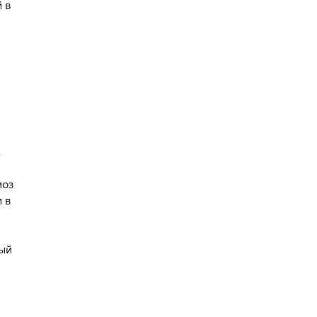
 в
,
моз
 в
ный