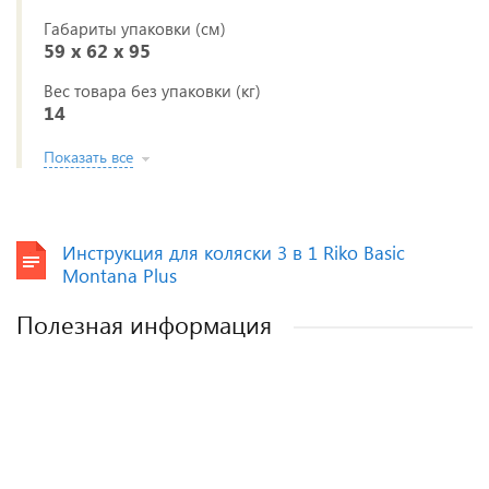
Габариты упаковки (см)
59 x 62 x 95
Вес товара без упаковки (кг)
14
Показать все
Инструкция для коляски 3 в 1 Riko Basic
Montana Plus
Полезная информация
Лучшие детские коляски 2-в-1. Рейтинг и
Рейтинг прогулочных колясок для зимы
Рейтинг колясок для новорожденных
Как выбрать детскую коляску для
новорожденного?
рекомендации.