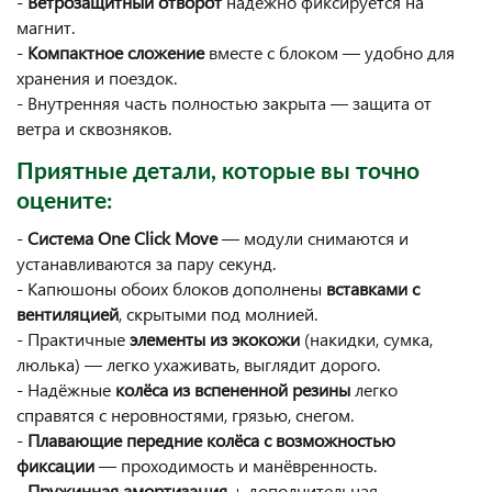
-
Ветрозащитный отворот
надёжно фиксируется на
магнит.
-
Компактное сложение
вместе с блоком — удобно для
хранения и поездок.
- Внутренняя часть полностью закрыта — защита от
ветра и сквозняков.
Приятные детали, которые вы точно
оцените:
-
Система One Click Move
— модули снимаются и
устанавливаются за пару секунд.
- Капюшоны обоих блоков дополнены
вставками с
вентиляцией
, скрытыми под молнией.
- Практичные
элементы из экокожи
(накидки, сумка,
люлька) — легко ухаживать, выглядит дорого.
- Надёжные
колёса из вспененной резины
легко
справятся с неровностями, грязью, снегом.
-
Плавающие передние колёса с возможностью
фиксации
— проходимость и манёвренность.
-
Пружинная амортизация
+ дополнительная