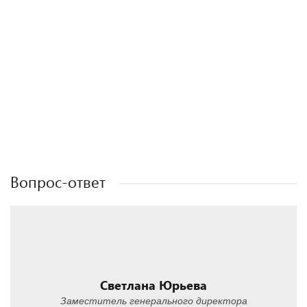
Полезные статьи
Полезные статьи
Полезные статьи
Полезные статьи
Вопрос-ответ
Светлана Юрьева
Заместитель генерального директора