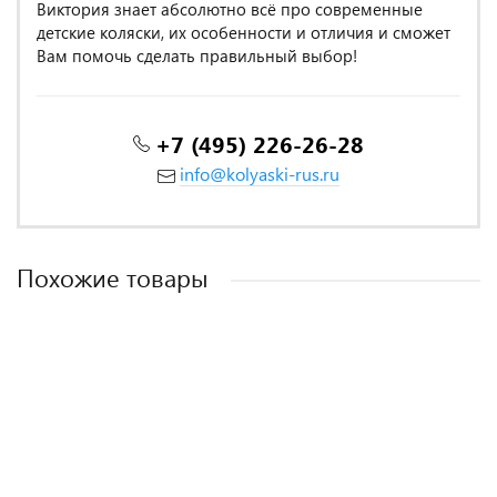
Виктория знает абсолютно всё про современные
детские коляски, их особенности и отличия и сможет
Вам помочь сделать правильный выбор!
+7 (495) 226-26-28
info@kolyaski-rus.ru
Похожие товары
MADE IN POLAND
MADE IN POLAND
MADE IN ITALY
MADE IN POLAND
MADE IN POLAND
-5%
Коляска 3 в 1 Riko Bruno Luxe 05 серый
Коляска 3 в 1 Rant Siena 02 коричневый-бежевый
Коляска Camarelo Sevilla WXSE 3 в 1 светло-бежевый
Коляска 3 в 1 Riko Basic Bella Pastel 02 ментоловый
Коляска 3 в 1 Riko Basic Montana Plus 43 Mocca