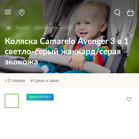
Каталог
Детские коляски 3 в 1
Коляска Camarelo Avenger 3 в 1
светло-серый жаккард/серая
экокожа
О товаре
Цена и заказ
MADE IN ITALY