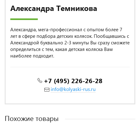
Александра Темникова
Александра, мега-профессионал с опытом более 7
лет в сфере подбора детских колясок. Пообщавшись с
Александрой буквально 2-3 минуты Вы сразу сможете
определиться с тем, какая детская коляска Вам
наиболее подходит.
+7 (495) 226-26-28
info@kolyaski-rus.ru
Похожие товары
MADE IN POLAND
MADE IN POLAND
MADE IN POLAND
MADE IN POLAND
MADE IN POLAND
MADE IN ITALY