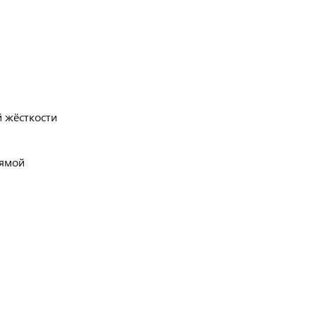
й жёсткости
рямой