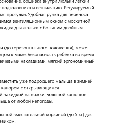
основание, обшивка внутри люльки легкий
у подголовника и вентиляцию. Регулируемый
мя прогулки. Удобная ручка для переноса
щимся вентиляционным окном с москитной
акидка для люльки с большим двойным
и (до горизонтального положения), может
ицом к маме. Безопасность ребёнка во время
плечевыми накладками, мягкий эргономичный
азместить уже подросшего малыша в зимней
м капором с открывающимся
ой накидкой на ножки. Большой капюшон
лыша от любой непогоды.
ьшой вместительной корзиной (до 5 кг) для
евиком.