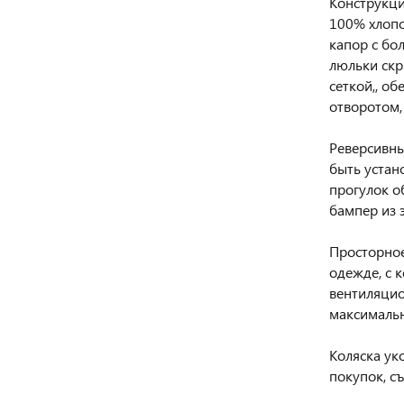
Конструкци
100% хлопо
капор с бо
люльки скр
сеткой,, о
отворотом,
Реверсивны
быть устан
прогулок о
бампер из 
Просторное
одежде, с
вентиляцио
максимальн
Коляска ук
покупок, с