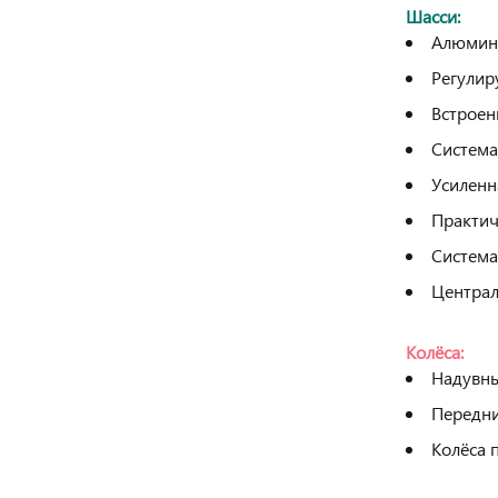
Шасси:
Алюмин
Регулир
Встроен
Система
Усиленн
Практич
Система
Централ
Колёса:
Надувн
Передни
Колёса п