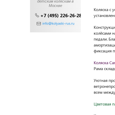
детским коляскам в
Москве
Коляска с 
+7 (495) 226-26-28
установлен
info@kolyaski-rus.ru
Конструкци
колёсами н
педали. Бл
амортизаци
фиксация п
Коляска Cam
Рама склад
Уютная про
ветронепро
всем межд
Цветовая п