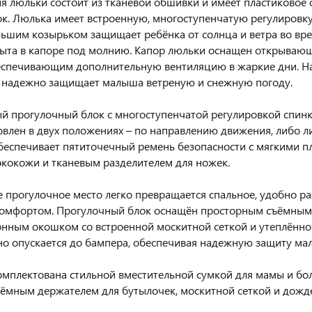
я люльки состоит из тканевой обшивки и имеет пластиковое 
к. Люлька имеет встроенную, многоступенчатую регулировк
льшим козырьком защищает ребёнка от солнца и ветра во вре
ыта в капоре под молнию. Капор люльки оснащен открываю
беспечивающим дополнительную вентиляцию в жаркие дни. Н
 надежно защищает малыша ветреную и снежную погоду.
й прогулочный блок с многоступенчатой регулировкой спинк
овлен в двух положениях – по направлению движения, либо л
беспечивает пятиточечный ремень безопасности с мягкими 
экокожи и тканевым разделителем для ножек.
 прогулочное место легко превращается спальное, удобно р
 комфортом. Прогулочный блок оснащён просторным съёмны
нным окошком со встроенной москитной сеткой и утеплённ
о опускается до бампера, обеспечивая надежную защиту ма
омплектована стильной вместительной сумкой для мамы и бол
ъёмным держателем для бутылочек, москитной сеткой и дожд