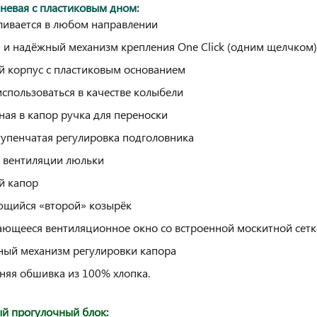
невая с пластиковым дном:
ливается в любом направлении
 и надёжный механизм крепления One Click (одним щелчком)
 корпус с пластиковым основанием
спользоваться в качестве колыбели
ная в капор ручка для переноски
упенчатая регулировка подголовника
 вентиляции люльки
й капор
щийся «второй» козырёк
ющееся вентиляционное окно со встроенной москитной сет
ый механизм регулировки капора
няя обшивка из 100% хлопка.
й прогулочный блок: