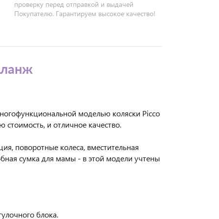
проверку перед отправкой и выдачей
Покупателю. Гарантируем высокое качество!
еланж
многофункциональной моделью коляски Picco
ую стоимость, и отличное качество.
ия, поворотные колеса, вместительная
бная сумка для мамы - в этой модели учтены
улочного блока.