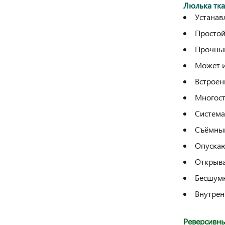
Люлька тка
Устанав
Простой
Прочный
Может и
Встроен
Многост
Система
Съёмны
Опускаю
Открыва
Бесшумн
Внутрен
Реверсивны