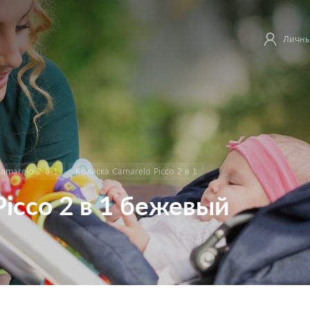
Личны
amarelo 2-в-1
Коляска Camarelo Picco 2 в 1
Picco 2 в 1 бежевый