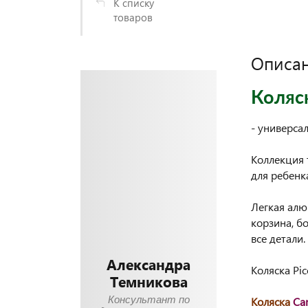
К списку
товаров
Описа
Коляск
- универсал
Коллекция 
для ребенка
Легкая алю
корзина, б
все детали.
Александра
Коляска Pi
Темникова
Консультант по
Коляска
Ca