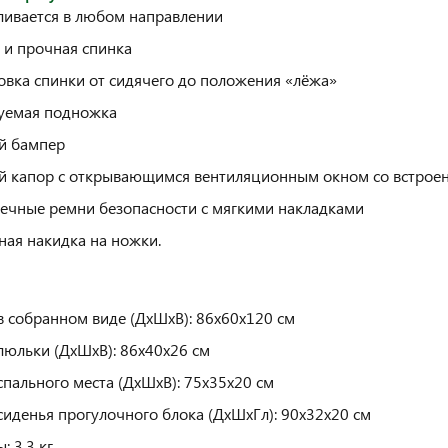
ливается в любом направлении
 и прочная спинка
овка спинки от сидячего до положения «лёжа»
уемая подножка
й бампер
 капор с открывающимся вентиляционным окном со встроен
ечные ремни безопасности с мягкими накладками
ная накидка на ножки.
в собранном виде (ДхШхВ): 86х60х120 см
люльки (ДхШхВ): 86х40х26 см
спального места (ДхШхВ): 75х35х20 см
сиденья прогулочного блока (ДхШхГл): 90х32х20 см
: 3.3 кг