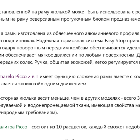
установленной на раму люлькой может быть использована с ро
ным на раму реверсивным прогулочным блоком предназначена 
я рамы изготовлена из облегчённого алюминиевого профиля
а подшипниках. Надёжная тормозная система Easy Stop прив
агодаря поворотным передним колёсам обеспечивается идеал
и обеспечивает мягкое движении по любым поверхностям. 
ередних колес. Ручка, обшитая экокожей, легко регулируется 
arelo Picco 2 в 1
имеет функцию сложения рамы вместе с кол
ывается «книжкой» одним движением.
сторная люлька весит меньше, чем в других моделях - всего 3.
дуваемой и водонепронецаемой ткани, имеющая свойства м
ународным требованиям).
алитра Picco
- состоит из 10 расцветок, каждый сможет подоб