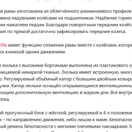
я рамы изготовлена из облегчённого алюминиевого профиля 
вана надувными колёсами на подшипниках. Надёжная тормозн
им нажатием педали. Благодаря поворотным передним колёс
ия по прямой достаточно зафиксировать передние колеса.
illa
имеет функцию сложения рамы вместе с колёсами, котор
ся книжкой одним движением.
 люлька с высокими бортиками выполнена из пластикового о
ицаемой немаркой тканью. Люлька имеет встроенную, много
. Регулируемый объёмный капор с большим двойным козырьк
улки. Капор люльки оснащён открывающимся вентиляционны
ющим дополнительную вентиляцию в жаркие дни. Вся внутре
опка.
й прогулочный блок с жёсткой, регулируемой в 4-х положени
 – по направлению движения, либо лицом к маме. Безопасно
ый ремень безопасности с мягкими плечевыми накладками. 