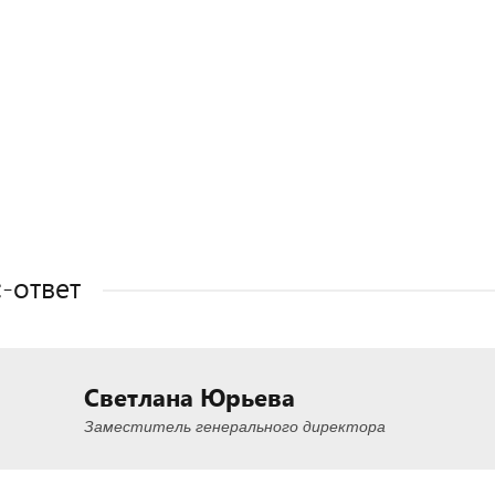
Полезные статьи
Полезные статьи
Полезные статьи
Полезные статьи
-ответ
Светлана Юрьева
Заместитель генерального директора