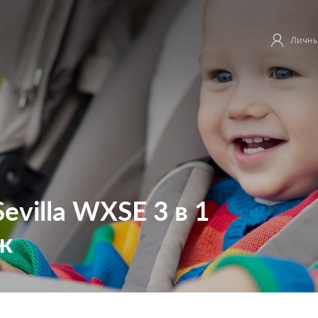
Личны
evilla WXSE 3 в 1
ж