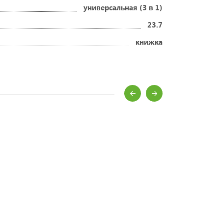
универсальная (3 в 1)
23.7
книжка
ворожденного?
ей и мам.
денных
аются.