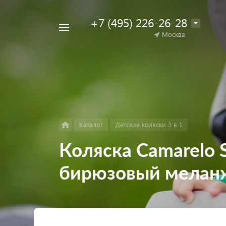
+7 (495) 226-26-28
Например,
Москва
Найти
коляска
в каталоге
для
двойни
Каталог
Детские коляски 3 в 1
Коляска Camarelo S
бирюзовый мелан