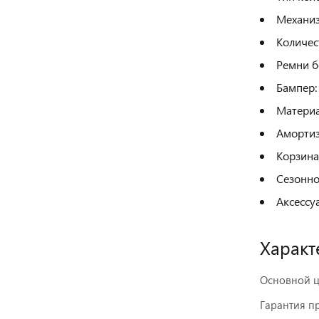
Механиз
Количес
Ремни б
Бампер:
Материа
Амортиз
Корзина
Сезонно
Аксессу
Характ
Основной ц
Гарантия п