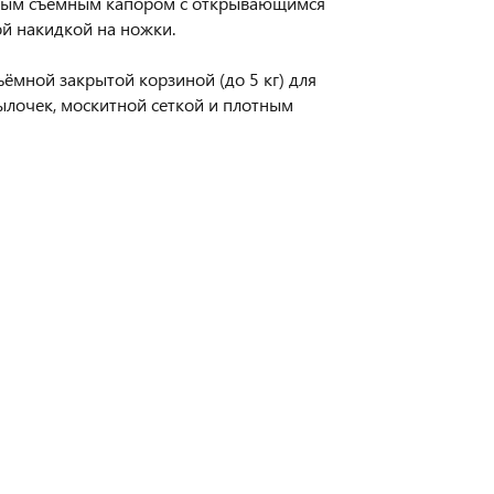
рным съёмным капором с открывающимся
й накидкой на ножки.
ёмной закрытой корзиной (до 5 кг) для
ылочек, москитной сеткой и плотным