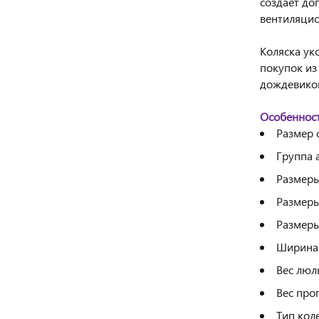
создаёт д
вентиляцио
Коляска ук
покупок из
дождевико
Особенност
Размер 
Группа а
Размеры
Размеры
Размеры
Ширина 
Вес люль
Вес прог
Тип коле