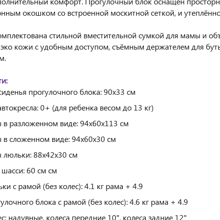
ополнительный комфорт. Прогулочный блок оснащён просто
нным окошком со встроенной москитной сеткой, и утеплённо
омплектована стильной вместительной сумкой для мамы и объ
 эко кожи с удобным доступом, съёмным держателем для бут
м.
и:
сиденья прогулочного блока: 90x33 см
втокресла: 0+ (для ребенка весом до 13 кг)
 в разложенном виде: 94x60x113 см
 в сложенном виде: 94x60x30 см
 люльки: 88x42x30 см
шасси: 60 см см
ки с рамой (без колес): 4.1 кг рама + 4.9
улочного блока с рамой (без колес): 4.6 кг рама + 4.9
с: надувные, колеса передние 10", колеса задние 12"