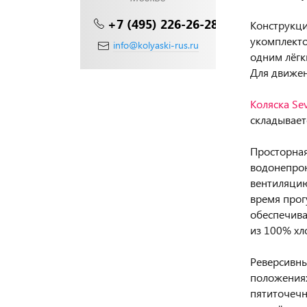
+7 (495) 226-26-28
Конструкци
укомплекто
info@kolyaski-rus.ru
одним лёгк
Для движен
Коляска Sev
складывает
Просторная
водонепрон
вентиляцию
время прог
обеспечива
из 100% хл
Реверсивны
положениях
пятиточечн