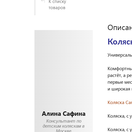
К списку
товаров
Описа
Коляск
Универсал
Комфортный
растёт, а 
первые мес
и широкая 
Коляска Cam
Алина Сафина
Коляска, с
Консультант по
детским коляскам в
Коляска, с
Москве