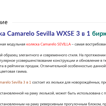
ние
а Camarelo Sevilla WXSE 3 в 1
бир
ьная модульная
коляска Camarelo SEVILLA
– самая востребован
 образец элегантного и современного стиля. На протяжении 
регулярное усовершенствование конструкции и обновление в 
та в рейтингах продаж. Отличительной особенностью данной 
цветовая гамма.
arelo Sevilla 3 в 1
состоит из люльки для новорождённых, пр
 установленной на раму люлькой, может быть использована с 
 установленным на раму реверсивным прогулочным блоком, пре