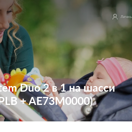
Личны
tem Duo 2 в 1 на шасси
0PLB + AE73M0000)