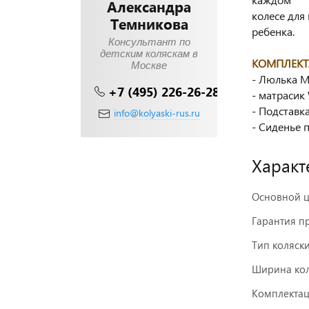
Александра
колесе для
Темникова
ребенка.
Консультант по
детским коляскам в
КОМПЛЕКТ
Москве
- Люлька M
+7 (495) 226-26-28
- матрасик
- Подставк
info@kolyaski-rus.ru
- Сиденье 
Характ
Основной ц
Гарантия п
Тип коляск
Ширина кол
Комплектац