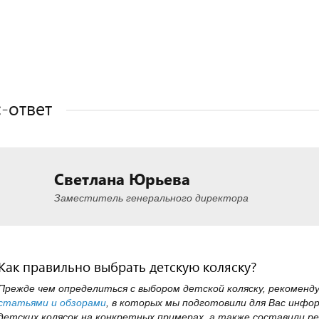
Полезные статьи
Полезные статьи
Полезные статьи
Полезные статьи
-ответ
Светлана Юрьева
Заместитель генерального директора
Как правильно выбрать детскую коляску?
Прежде чем определиться с выбором детской коляску, рекоменд
статьями и обзорами
, в которых мы подготовили для Вас инфо
детских колясок на конкретных примерах, а также составили ре