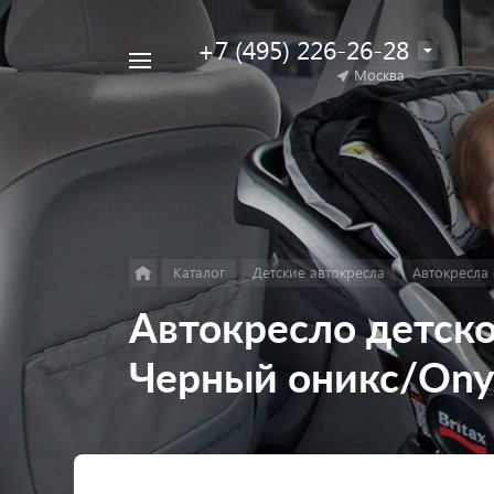
+7 (495) 226-26-28
Например,
Москва
Найти
коляска
в каталоге
для
двойни
Каталог
Детские автокресла
Автокресла о
Автокресло детское
Черный оникс/Ony