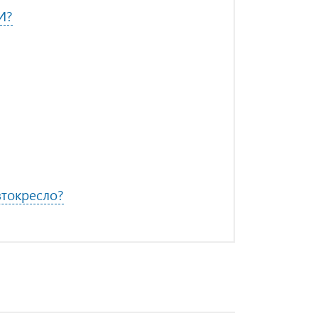
И?
токресло?