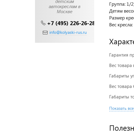
детским
Группа: 1/2
автокреслам в
Детям весом
Москве
Размер крес
+7 (495) 226-26-28
Вес кресла: 
info@kolyaski-rus.ru
Характ
Гарантия п
Вес товара 
Габариты у
Вес товара 
Габариты то
Показать все
Полез