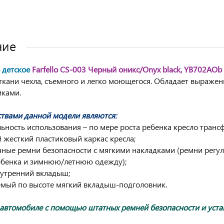
ние
 детское
Farfello CS-003 Черный оникс/Onyx black, YB702AOb
ткани чехла, съемного и легко моющегося. Обладает выраж
иками.
твами данной модели являются:
льность использования – по мере роста ребенка кресло транс
 жесткий пластиковый каркас кресла;
чные ремни безопасности с мягкими накладками (ремни регул
ебенка и зимнюю/летнюю одежду);
нутренний вкладыш;
емый по высоте мягкий вкладыш-подголовник.
 автомобиле с помощью штатных ремней безопасности и уста