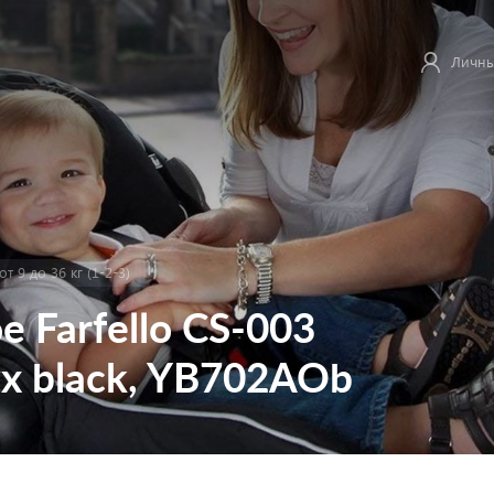
Личны
т 9 до 36 кг (1-2-3)
 Farfello CS-003
x black, YB702AOb