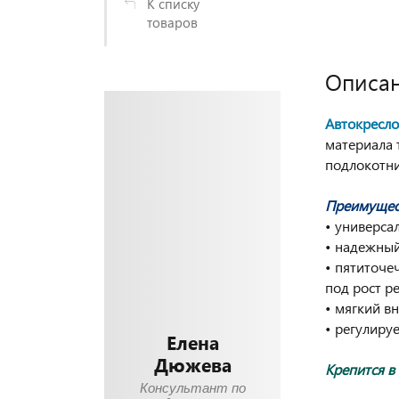
К списку
товаров
Описа
Автокресло
материала 
подлокотн
Преимущес
• универса
• надежный
• пятиточе
под рост р
• мягкий в
• регулиру
Елена
Дюжева
Крепится в
Консультант по