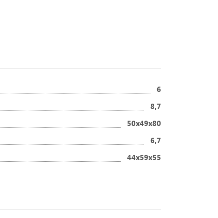
6
8,7
50х49х80
6,7
44х59х55