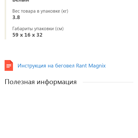
Вес товара в упаковке (кг)
3.8
Габариты упаковки (см)
59 x 16 x 32
Инструкция на беговел Rant Magnix
Полезная информация
Как выбрать детское автокресло? Советы
Полезные аксессуары для малышей и
Автокресла для новорожденных.
эксперта.
мам.