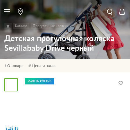
Каталог
Прогулочные коляски
Детская прогулочная коляска
Sevillababy Drive черный
О товаре
Цена и заказ
MADE IN POLAND
ЕЩЁ 19