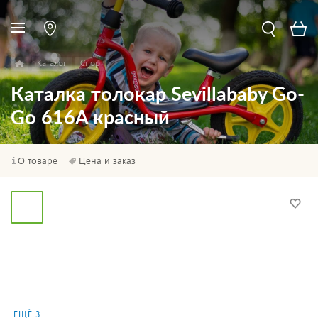
Каталог
Спорт
Каталка толокар Sevillababy Go-
Go 616A красный
О товаре
Цена и заказ
ЕЩЁ 3