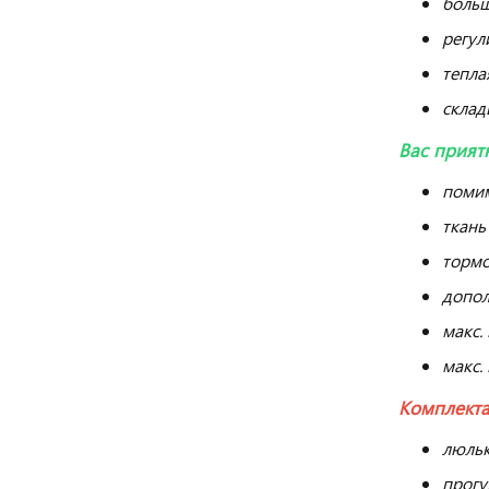
больш
регул
тепла
склад
Вас прият
помим
ткань
тормо
допол
макс. 
макс. 
Комплекта
люльк
прогу