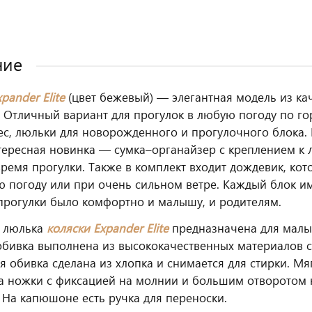
ние
pander Elite
(цвет бежевый) — элегантная модель из ка
т. Отличный вариант для прогулок в любую погоду по го
ес, люльки для новорожденного и прогулочного блока.
тересная новинка — сумка–органайзер с креплением к 
время прогулки. Также в комплект входит дождевик, ко
 погоду или при очень сильном ветре. Каждый блок и
прогулки было комфортно и малышу, и родителям.
я люлька
коляски Expander Elite
предназначена для малы
бивка выполнена из высококачественных материалов 
я обивка сделана из хлопка и снимается для стирки. Мя
а ножки с фиксацией на молнии и большим отворотом
 На капюшоне есть ручка для переноски.