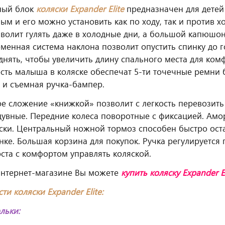
ный блок
коляски Expander Elite
предназначен для детей 
ым и его можно установить как по ходу, так и против 
волит гулять даже в холодные дни, а большой капюшо
еменная система наклона позволит опустить спинку до
нять, чтобы увеличить длину спального места для комф
сть малыша в коляске обеспечат 5-ти точечные ремни 
 и съемная ручка-бампер.
е сложение «книжкой» позволит с легкость перевозит
дувные. Передние колеса поворотные с фиксацией. Амор
ски. Центральный ножной тормоз способен быстро ост
янке. Большая корзина для покупок. Ручка регулируется
ста с комфортом управлять коляской.
интернет-магазине Вы можете
купить коляску Expander El
и коляски Expander Elite:
льки: