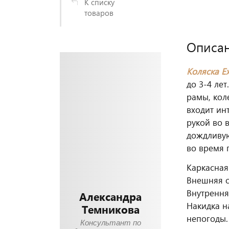
К списку
товаров
Описа
Коляска Ex
до 3-4 ле
рамы, кол
входит ин
рукой во 
дождливую
во время 
Каркасна
Внешняя о
Внутрення
Александра
Накидка н
Темникова
непогоды.
Консультант по