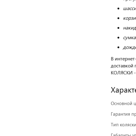
шасси
корзи
накид
сумка
дожде
В интернет
доставкой 
КОЛЯСКИ -
Характ
Основной ц
Гарантия п
Тип коляск
Габариты у