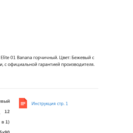
Elite 01 Banana горчичный. Цвет: Бежевый с
и, с официальной гарантией производителя.
евый
Инструкция стр. 1
12
 в 1)
5x90