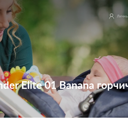
Личны
nder Elite 01 Banana горч