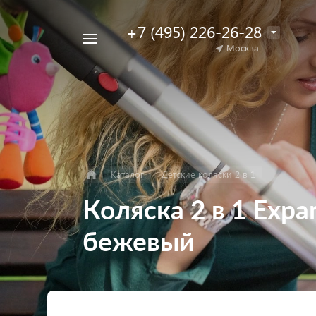
+7 (495) 226-26-28
Например,
Москва
Найти
коляска
в каталоге
для
двойни
Каталог
Детские коляски 2 в 1
Коляска 2 в 1 Expa
бежевый