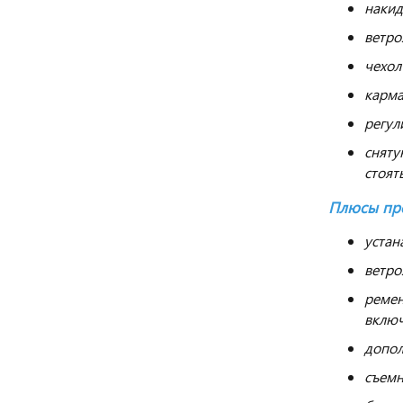
накид
ветро
чехол
карма
регул
сняту
стоят
Плюсы про
устан
ветро
ремен
включ
допол
съемн