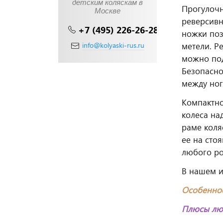
детским коляскам в
Прогулоч
Москве
реверсивн
+7 (495) 226-26-28
ножки поз
info@kolyaski-rus.ru
метели. Р
можно под
Безопасно
между ног
Компактно
колеса на
раме коля
ее на сто
любого ро
В нашем 
Особенност
Плюсы лю