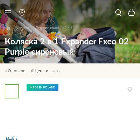
Каталог
Детские коляски 2 в 1
Коляска 2 в 1 Expander Exeo 02
Purple сиреневый
О товаре
Цена и заказ
MADE IN POLAND
ЕЩЁ 3