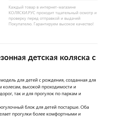
Каждый товар в интернет-магазине
КОЛЯСКИ.РУС проходит тщательный осмотр и
проверку перед отправкой и выдачей
Покупателю. Гарантируем высокое качество!
езонная детская коляска с
 модель для детей с рождения, созданная для
м колесам, высокой проходимости и
орог, так и для прогулок по паркам и
огулочный блок для детей постарше. Оба
делает прогулки более комфортными и