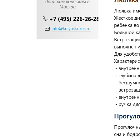
Люлька 
детским коляскам в
Москве
Люлька име
Жесткое дн
+7 (495) 226-26-28
ребенка во
info@kolyaski-rus.ru
Большой ка
Ветрозащит
выполнен и
Для удобст
Характерис
- внутренни
- глубина л
- бесшумн
- ветрозащ
- внутренн
- ручка дл
Прогуло
Прогулочны
сна и бодр