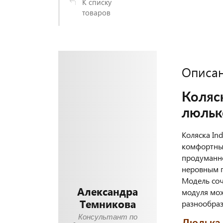
К списку
товаров
Описа
Коляс
люльк
Коляска In
комфортных
продуманно
неровным 
Модель соч
Александра
модуля мож
Темникова
разнообра
Консультант по