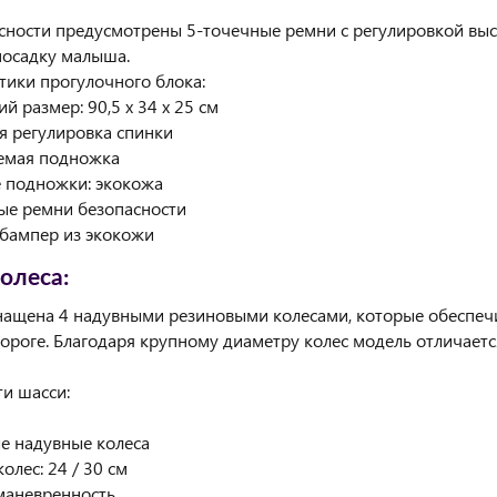
сности предусмотрены 5-точечные ремни с регулировкой выс
посадку малыша.
тики прогулочного блока:
й размер: 90,5 x 34 x 25 см
я регулировка спинки
уемая подножка
 подножки: экокожа
ые ремни безопасности
бампер из экокожи
олеса:
нащена 4 надувными резиновыми колесами, которые обеспеч
ороге. Благодаря крупному диаметру колес модель отличает
и шасси:
е надувные колеса
олес: 24 / 30 см
маневренность