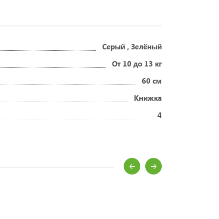
Серый , Зелёный
От 10 до 13 кг
60 см
Книжка
4
 и рекомендации.
ворожденного?
для зимы
денных