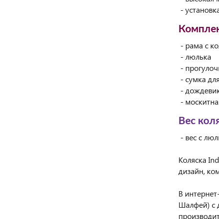
- установк
Комплек
- рама с к
- люлька
- прогулоч
- сумка дл
- дождеви
- москитна
Вес кол
- вес с люл
Коляска In
дизайн, ко
В интернет
Шалфей) с 
производи