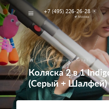
+7 (495) 226-26-28
Например,
Москва
Найти
коляска
в каталоге
для
двойни
Каталог
Детские коляски 2 в 1
Коляска 2 в 1 Indig
(Серый + Шалфей)