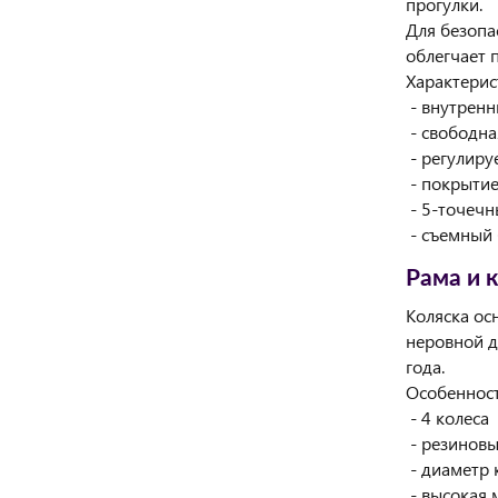
прогулки.
Для безопа
облегчает 
Характерис
- внутренни
- свободна
- регулир
- покрытие
- 5-точечн
- съемный 
Рама и к
Коляска ос
неровной д
года.
Особенност
- 4 колеса
- резиновы
- диаметр к
- высокая 