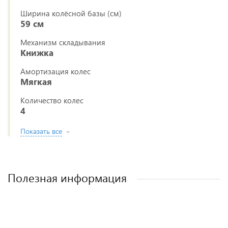
Ширина колёсной базы (см)
59 см
Механизм складывания
Книжка
Амортизация колес
Мягкая
Количество колес
4
Показать все
Полезная информация
Лучшие детские коляски 2-в-1. Рейтинг и
Рейтинг прогулочных колясок для зимы
Рейтинг колясок для новорожденных
Как выбрать детскую коляску для
новорожденного?
рекомендации.