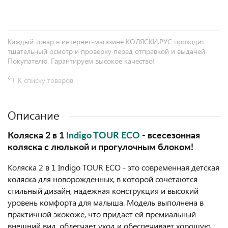
Каждый товар в интернет-магазине КОЛЯСКИ.РУС проходит
тщательный осмотр и проверку перед отправкой и выдачей
Покупателю. Гарантируем высокое качество!
К списку товаров
Описание
Коляска 2 в 1
Indigo TOUR ECO
- всесезонная
коляска с люлькой и прогулочным блоком!
Коляска 2 в 1 Indigo TOUR ECO - это современная детская
коляска для новорожденных, в которой сочетаются
стильный дизайн, надежная конструкция и высокий
уровень комфорта для малыша. Модель выполнена в
практичной экокоже, что придает ей премиальный
внешний вид, облегчает уход и обеспечивает хорошую