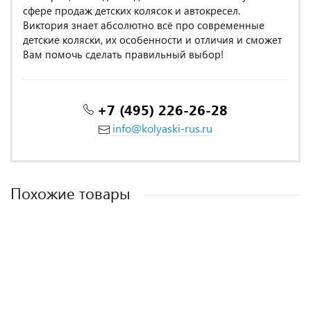
сфере продаж детских колясок и автокресел.
Виктория знает абсолютно всё про современные
детские коляски, их особенности и отличия и сможет
Вам помочь сделать правильный выбор!
+7 (495) 226-26-28
info@kolyaski-rus.ru
Похожие товары
MADE IN POLAND
MADE IN POLAND
MADE IN POLAND
MADE IN POLAND
MADE IN POLAND
MADE IN ITALY