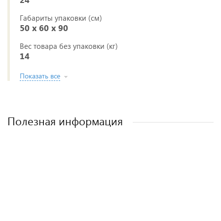
Габариты упаковки (см)
50 x 60 x 90
Вес товара без упаковки (кг)
14
Показать все
Полезная информация
Лучшие детские коляски 2-в-1. Рейтинг и
Рейтинг прогулочных колясок для зимы
Рейтинг колясок для новорожденных
Как выбрать детскую коляску для
новорожденного?
рекомендации.