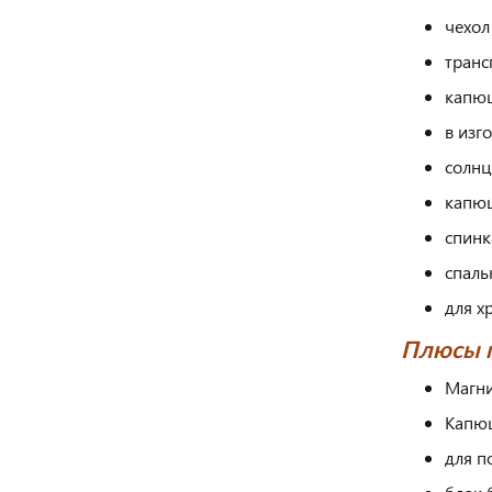
чехол
транс
капюш
в изг
солнц
капюш
спинк
спаль
для х
Плюсы п
Магни
Капюш
для п