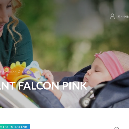
Личны
 коляски 2-в-1
ANT FALCON PINK
MADE IN POLAND