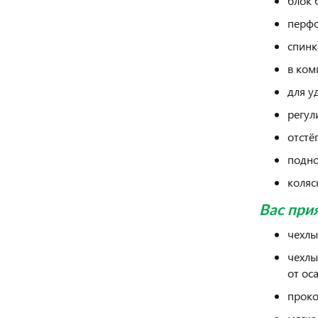
блок 
перфо
спинк
в ком
для у
регул
отстё
подно
коляс
Вас при
чехлы
чехлы
от ос
проко