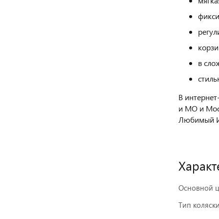
мягка
фикси
регул
корзи
в сло
стиль
В интернет
и МО и Мос
Любимый И
Характ
Основной ц
Тип коляск