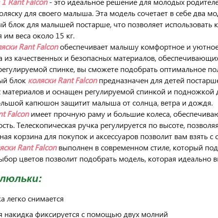
 1 Rant Falcon
- это идеальное решение для молодых родител
оляску для своего малыша. Эта модель сочетает в себе два м
й блок для малышей постарше, что позволяет использовать к
 им веса около 15 кг.
яски Rant Falcon
обеспечивает малышу комфортное и уютное 
а из качественных и безопасных материалов, обеспечивающ
регулируемой спинке, вы сможете подобрать оптимальное п
ый блок
коляски Rant Falcon
предназначен для детей постарше
 материалов и оснащен регулируемой спинкой и подножкой 
ольшой капюшон защитит малыша от солнца, ветра и дождя.
t Falcon
имеет прочную раму и большие колеса, обеспечива
сть. Телескопическая ручка регулируется по высоте, позволяя
ная корзина для покупок и аксессуаров позволит вам взять с 
яски Rant Falcon
выполнен в современном стиле, который подо
бор цветов позволит подобрать модель, которая идеально 
люльки:
а легко снимается
я накидка фиксируется с помощью двух молний