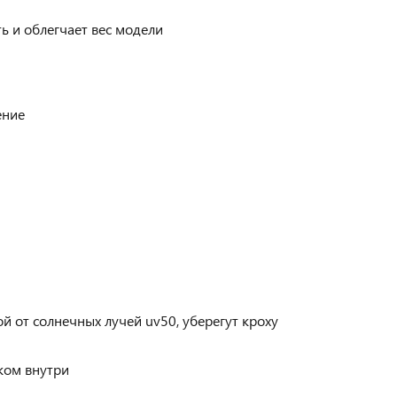
 и облегчает вес модели
ение
й от солнечных лучей uv50, уберегут кроху
иком внутри