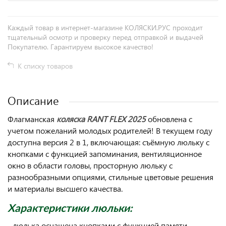
Каждый товар в интернет-магазине КОЛЯСКИ.РУС проходит
тщательный осмотр и проверку перед отправкой и выдачей
Покупателю. Гарантируем высокое качество!
К списку товаров
Описание
Флагманская
коляска RANT FLEX 2025
обновлена с
учетом пожеланий молодых родителей! В текущем году
доступна версия 2 в 1, включающая: съёмную люльку с
кнопками с функцией запоминания, вентиляционное
окно в области головы, просторную люльку с
разнообразными опциями, стильные цветовые решения
и материалы высшего качества.
Характеристики люльки:
- люлька оснащена кнопками с функцией памяти,