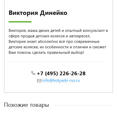
Виктория Динейко
Виктория, мама двоих детей и опытный консультант в
сфере продаж детских колясок и автокресел.
Виктория знает абсолютно всё про современные
детские коляски, их особенности и отличия и сможет
Вам помочь сделать правильный выбор!
+7 (495) 226-26-28
info@kolyaski-rus.ru
Похожие товары
MADE IN POLAND
MADE IN POLAND
MADE IN POLAND
MADE IN POLAND
MADE IN POLAND
MADE IN POLAND