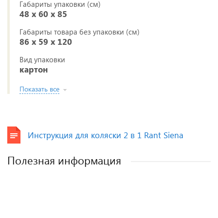
Габариты упаковки (см)
48 x 60 x 85
Габариты товара без упаковки (см)
86 x 59 x 120
Вид упаковки
картон
Показать все
Инструкция для коляски 2 в 1 Rant Siena
Полезная информация
Лучшие детские коляски 2-в-1. Рейтинг и
Рейтинг прогулочных колясок для зимы
Рейтинг колясок для новорожденных
Как выбрать детскую коляску для
новорожденного?
рекомендации.