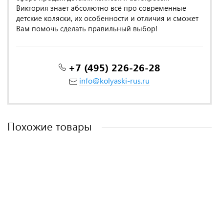
Виктория знает абсолютно всё про современные
детские коляски, их особенности и отличия и сможет
Вам помочь сделать правильный выбор!
+7 (495) 226-26-28
info@kolyaski-rus.ru
Похожие товары
MADE IN POLAND
MADE IN POLAND
MADE IN ITALY
MADE IN POLAND
MADE IN POLAND
Коляска 2 в 1 Mowbaby Tilda Blue
Коляска 2 в 1 Rant Fabio Classic 04 серо-желтый
Коляска Sofia System Duo 2 в 1 на шасси Ergo Bike (AA15N6SLB
Коляска 2 в 1 Rant Dream 09 серый-голубой
Коляска 2 в 1 Camarelo Zeo, Синий / Серебряный кант