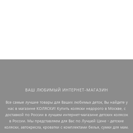
+ AE15H6100), цвет SAILOR BLUE
(ZEO'23-19)
57 250 ₽
ВАШ ЛЮБИМЫЙ ИНТЕРНЕТ-МАГАЗИН
Все самые лучшие товары для Ваших любимых деток, Вы найдете у
нас в магазине КОЛЯСКИ! Купить коляски недорого в Москве, с
доставкой по России в лучшем интернет-магазине детских колясок
в России. Мы представляем для Вас по Лучшей Цене - детские
коляски, автокресла, кроватки с комплектами белья, сумки для мам.