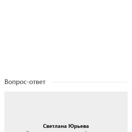
Полезные статьи
Полезные статьи
Полезные статьи
Полезные статьи
Вопрос-ответ
Светлана Юрьева