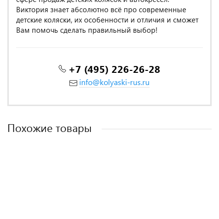
Виктория знает абсолютно всё про современные
детские коляски, их особенности и отличия и сможет
Вам помочь сделать правильный выбор!
+7 (495) 226-26-28
info@kolyaski-rus.ru
Похожие товары
MADE IN POLAND
MADE IN POLAND
MADE IN POLAND
MADE IN POLAND
MADE IN POLAND
MADE IN POLAND
-14%