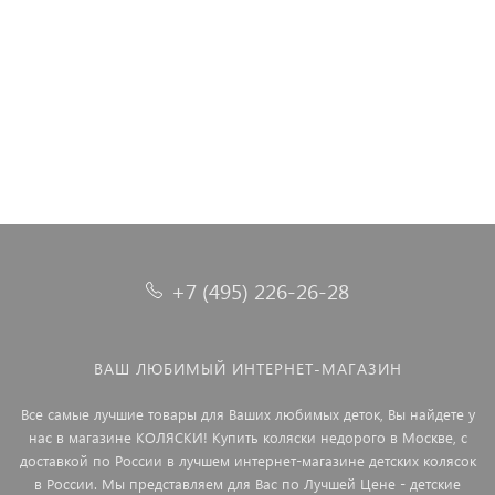
Коляска 2 в 1 Camarelo Tisso, TIS-06 (Латте)
Коляска 2 в 1 Rant Siena Classic 10 серый-желтый
Коляска 2 в 1 Riko Basic Aicon Ecco 03 серый
Коляска 2 в 1 Riko Basic Bella 06 бежевый
Коляска 2 в 1 Riko Basic Alfa Ecco 02 черно-золотистый
Коляска 2 в 1 Riko Basic Bella Lux 02 серый
29 990 ₽
34 990 ₽
+7 (495) 226-26-28
ВАШ ЛЮБИМЫЙ ИНТЕРНЕТ-МАГАЗИН
Все самые лучшие товары для Ваших любимых деток, Вы найдете у
нас в магазине КОЛЯСКИ! Купить коляски недорого в Москве, с
доставкой по России в лучшем интернет-магазине детских колясок
в России. Мы представляем для Вас по Лучшей Цене - детские