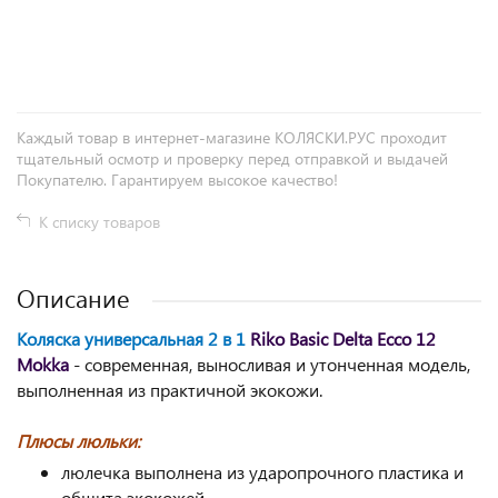
+
−
Каждый товар в интернет-магазине КОЛЯСКИ.РУС проходит
тщательный осмотр и проверку перед отправкой и выдачей
Покупателю. Гарантируем высокое качество!
К списку товаров
Описание
Коляска универсальная 2 в 1
Riko Basic Delta Ecco 12
Mokka
- современная, выносливая и утонченная модель,
выполненная из практичной экокожи.
Плюсы люльки:
люлечка выполнена из ударопрочного пластика и
обшита экокожей