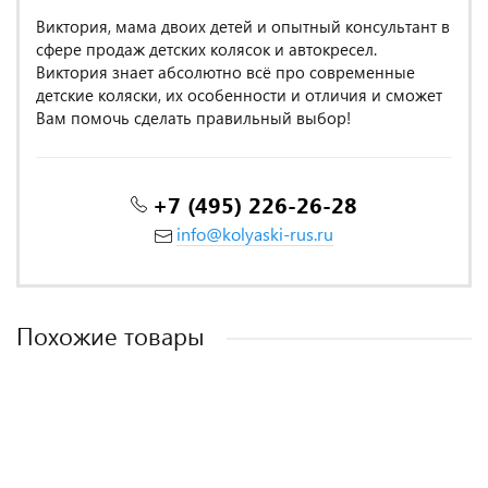
Виктория, мама двоих детей и опытный консультант в
сфере продаж детских колясок и автокресел.
Виктория знает абсолютно всё про современные
детские коляски, их особенности и отличия и сможет
Вам помочь сделать правильный выбор!
+7 (495) 226-26-28
info@kolyaski-rus.ru
Похожие товары
MADE IN POLAND
MADE IN POLAND
MADE IN POLAND
MADE IN POLAND
MADE IN POLAND