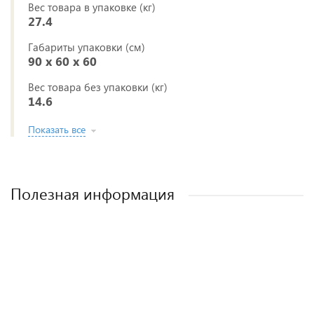
Вес товара в упаковке (кг)
27.4
Габариты упаковки (см)
90 x 60 x 60
Вес товара без упаковки (кг)
14.6
Показать все
Полезная информация
Лучшие детские коляски 2-в-1. Рейтинг и
Рейтинг прогулочных колясок для зимы
Рейтинг колясок для новорожденных
Как выбрать детскую коляску для
новорожденного?
рекомендации.