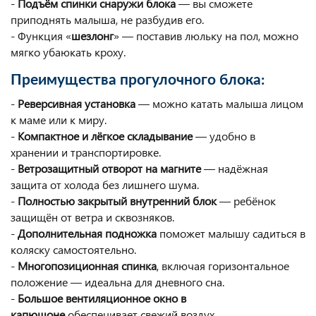
-
Подъём спинки снаружи блока
— вы сможете
приподнять малыша, не разбудив его.
- Функция «
шезлонг
» — поставив люльку на пол, можно
мягко убаюкать кроху.
Преимущества прогулочного блока:
-
Реверсивная установка
— можно катать малыша лицом
к маме или к миру.
-
Компактное и лёгкое складывание
— удобно в
хранении и транспортировке.
-
Ветрозащитный отворот на магните
— надёжная
защита от холода без лишнего шума.
-
Полностью закрытый внутренний блок
— ребёнок
защищён от ветра и сквозняков.
-
Дополнительная подножка
поможет малышу садиться в
коляску самостоятельно.
-
Многопозиционная спинка
, включая горизонтальное
положение — идеальна для дневного сна.
-
Большое вентиляционное окно в
капюшоне
обеспечивает свежий воздух.