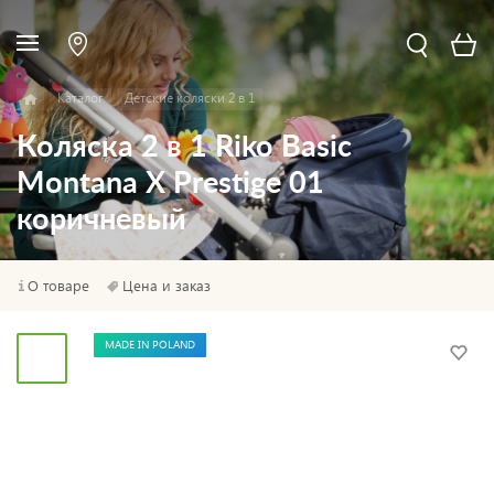
Каталог
Детские коляски 2 в 1
Коляска 2 в 1 Riko Basic
Montana X Prestige 01
коричневый
О товаре
Цена и заказ
MADE IN POLAND