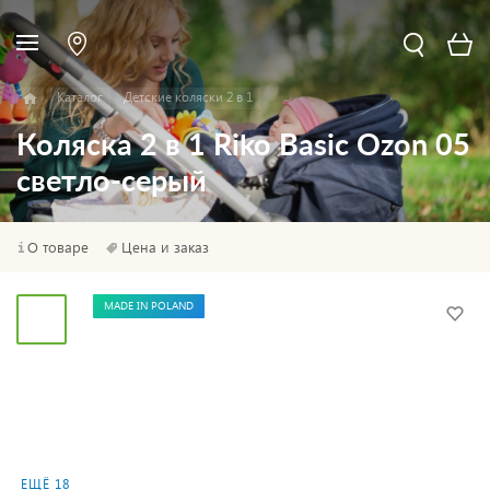
Каталог
Детские коляски 2 в 1
Коляска 2 в 1 Riko Basic Ozon 05
светло-серый
О товаре
Цена и заказ
MADE IN POLAND
ЕЩЁ 18