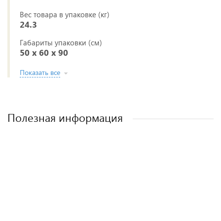
Вес товара в упаковке (кг)
24.3
Габариты упаковки (см)
50 x 60 x 90
Показать все
Полезная информация
Лучшие детские коляски 2-в-1. Рейтинг и
Рейтинг прогулочных колясок для зимы
Рейтинг колясок для новорожденных
Как выбрать детскую коляску для
новорожденного?
рекомендации.