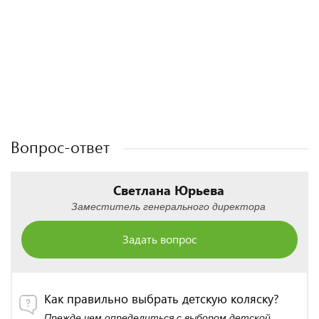
Полезные статьи
Полезные статьи
Полезные статьи
Полезные статьи
Вопрос-ответ
Светлана Юрьева
Заместитель генерального директора
Задать вопрос
Как правильно выбрать детскую коляску?
Прежде чем определиться с выбором детской