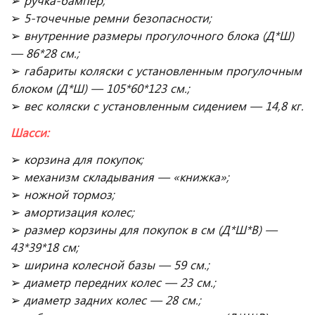
➢
ручка-бампер;
➢
5-точечные ремни безопасности;
➢
внутренние размеры прогулочного блока (Д*Ш)
— 86*28 см.;
➢
габариты коляски с установленным прогулочным
блоком (Д*Ш) — 105*60*123 см.;
➢
вес коляски с установленным сидением — 14,8 кг.
Шасси:
➢
корзина для покупок;
➢
механизм складывания — «книжка»;
➢
ножной тормоз;
➢
амортизация колес;
➢
размер корзины для покупок в см (Д*Ш*В) —
43*39*18 см;
➢
ширина колесной базы — 59 см.;
➢
диаметр передних колес — 23 см.;
➢
диаметр задних колес — 28 см.;