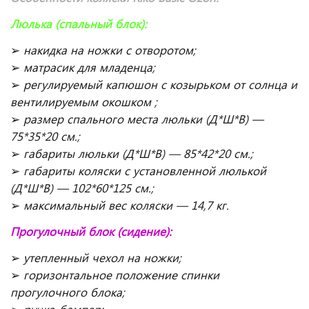
Люлька (спальный блок):
➢
накидка на ножки с отворотом;
➢
матрасик для младенца;
➢
регулируемый капюшон с козырьком от солнца и
вентилируемым окошком ;
➢
размер спального места люльки (Д*Ш*В) —
75*35*20 см.;
➢
габариты люльки (Д*Ш*В) — 85*42*20 см.;
➢
габариты коляски с установленной люлькой
(Д*Ш*В) — 102*60*125 см.;
➢
максимальный вес коляски — 14,7 кг.
Прогулочный блок (сидение):
➢
утепленный чехол на ножки;
➢
горизонтальное положение спинки
прогулочного блока;