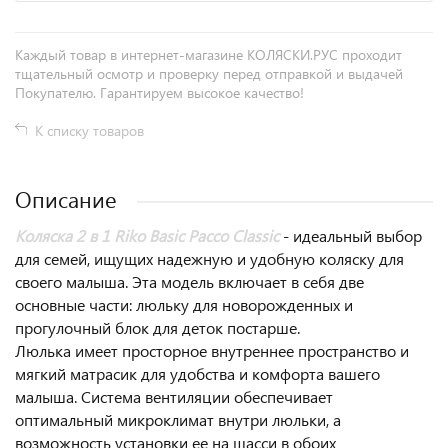
Каждый товар в интернет-магазине КОЛЯСКИ.РУС проходит
тщательный осмотр и проверку перед отправкой и выдачей
Покупателю. Гарантируем высокое качество!
К списку товаров
Описание
Коляска 2 в 1 Riko Basic Pacco Classic
- идеальный выбор
для семей, ищущих надежную и удобную коляску для
своего малыша. Эта модель включает в себя две
основные части: люльку для новорожденных и
прогулочный блок для деток постарше.
Люлька имеет просторное внутреннее пространство и
мягкий матрасик для удобства и комфорта вашего
малыша. Система вентиляции обеспечивает
оптимальный микроклимат внутри люльки, а
возможность установки ее на шасси в обоих