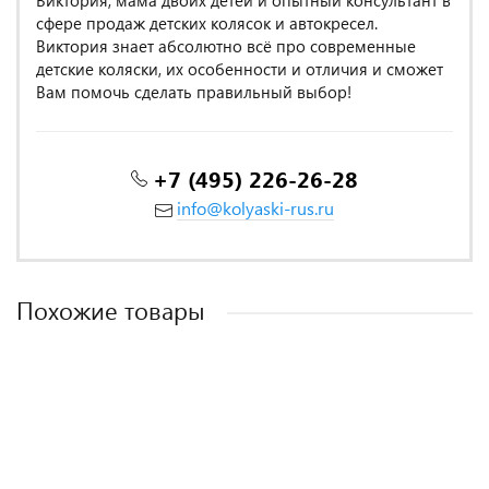
Виктория, мама двоих детей и опытный консультант в
сфере продаж детских колясок и автокресел.
Виктория знает абсолютно всё про современные
детские коляски, их особенности и отличия и сможет
Вам помочь сделать правильный выбор!
+7 (495) 226-26-28
info@kolyaski-rus.ru
Похожие товары
MADE IN POLAND
MADE IN POLAND
MADE IN POLAND
MADE IN POLAND
MADE IN POLAND