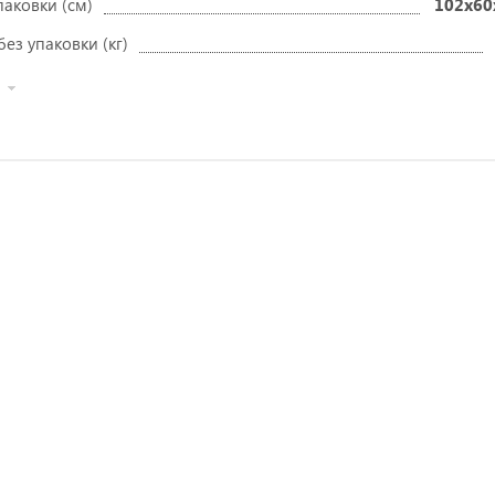
паковки (см)
102x60
без упаковки (кг)