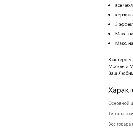
все чех
корзина
3 эффек
Макс. на
Макс. на
В интернет
Москве и М
Ваш Любим
Характ
Основной ц
Тип коляск
Вес товара 