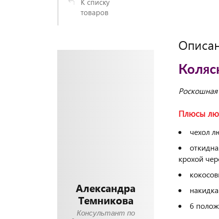
К списку
товаров
Описа
Коляск
Роскошная 
Плюсы лю
чехол л
откидна
крохой чер
кокосов
Александра
накидка
Темникова
6 полож
Консультант по