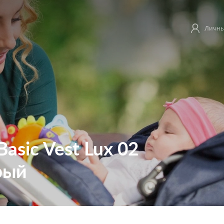
Личны
Basic Vest Lux 02
рый