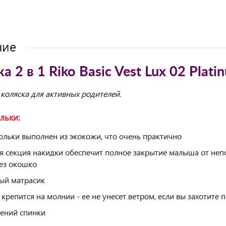
ние
а 2 в 1 Riko Basic Vest Lux 02 Plati
коляска для активных родителей.
льки:
юльки выполнен из экокожи, что очень практично
я секция накидки обеспечит полное закрытие малыша от неп
ез окошко
ый матрасик
 крепится на молнии - ее не унесет ветром, если вы захотите
ений спинки