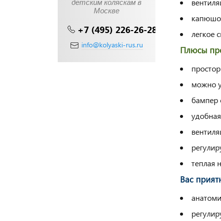
вентиля
детским коляскам в
Москве
капюшон
+7 (495) 226-26-28
легкое 
info@kolyaski-rus.ru
Плюсы про
простор
можно у
бампер 
удобная
вентиля
регулир
теплая 
Вас прият
анатоми
регулир