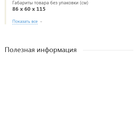
Габариты товара без упаковки (см)
86 x 60 x 115
Показать все
Полезная информация
Лучшие детские коляски 2-в-1. Рейтинг и
Рейтинг прогулочных колясок для зимы
Рейтинг колясок для новорожденных
Как выбрать детскую коляску для
новорожденного?
рекомендации.