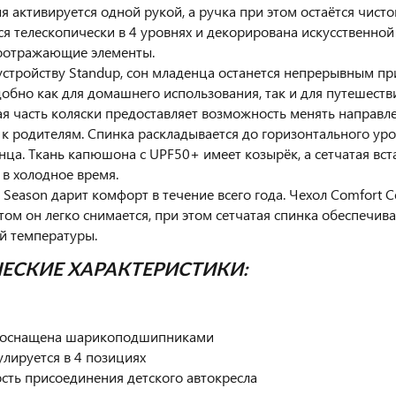
я активируется одной рукой, а ручка при этом остаётся чистой
ся телескопически в 4 уровнях и декорирована искусственной
тоотражающие элементы.
устройству Standup, сон младенца останется непрерывным пр
обно как для домашнего использования, так и для путешеств
я часть коляски предоставляет возможность менять направл
 к родителям. Спинка раскладывается до горизонтального у
лнца. Ткань капюшона с UPF50+ имеет козырёк, а сетчатая вс
 в холодное время.
l Season дарит комфорт в течение всего года. Чехол Comfort C
том он легко снимается, при этом сетчатая спинка обеспечи
й температуры.
ЕСКИЕ ХАРАКТЕРИСТИКИ:
а оснащена шарикоподшипниками
улируется в 4 позициях
сть присоединения детского автокресла