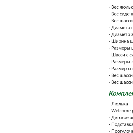
- Вес люльки
- Вес сидень
- Вес шасси:
- Диаметр 
- Диаметр з
- Ширина ш
- Размеры 
- Шасси с 
- Размеры 
- Размер сп
- Вес шасси
- Вес шасси
Компле
- Люлька
- Welcome 
- Детское а
- Подставк
- Прогулоч