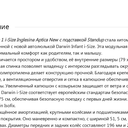
ние
 1 i-Size Inglesina Aptica New с подставкой Standup
стала хитом
нной с новой автолюлькой Darwin Infant i-Size. Эта модульна
имальный комфорт как родителям, так и малышу.
ичается простором и удобством, её внутренние размеры (79 х
ая спинка позволяет младенцу с интересом разглядывать окр
полипропилена делает конструкцию прочной. Благодаря крепе
, а вентиляционные отверстия и сетка в капюшоне обеспеч
ы. Увеличенный капюшон с козырьком защищает от ветра и с
 Darwin i-Size соответствует европейским стандартам безопас
75 см, обеспечивая безопасную поездку с первых дней жизни. 
 Isofix.
ащённое амортизацией, крупными колёсами и подшипниками 
покрытия. Оно маневренно и компактно, с шириной 51, 5 см, 
вах. Диаметры передних и задних колёс составляют 196 мм и