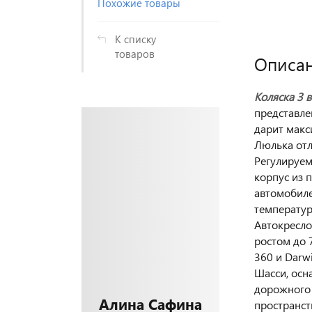
Похожие товары
К списку
товаров
Описа
Коляска 3 в
представле
дарит макс
Люлька отл
Регулируем
корпус из 
автомобиле
температур
Автокресло
ростом до 
360 и Darwin
Шасси, осн
дорожного 
Алина Сафина
пространст