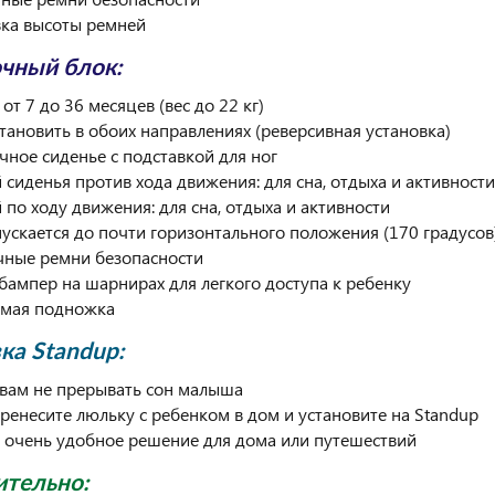
вка высоты ремней
чный блок:
 от 7 до 36 месяцев (вес до 22 кг)
тановить в обоих направлениях (реверсивная установка)
чное сиденье с подставкой для ног
й сиденья против хода движения: для сна, отдыха и активности
 по ходу движения: для сна, отдыха и активности
пускается до почти горизонтального положения (170 градусов
чные ремни безопасности
бампер на шарнирах для легкого доступа к ребенку
емая подножка
ка Standup:
 вам не прерывать сон малыша
еренесите люльку с ребенком в дом и установите на Standup
и очень удобное решение для дома или путешествий
тельно: