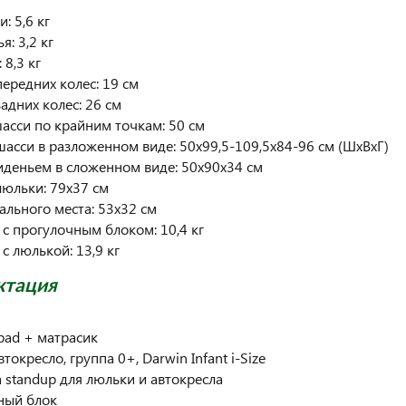
: 5,6 кг
я: 3,2 кг
 8,3 кг
передних колес: 19 см
адних колес: 26 см
асси по крайним точкам: 50 см
шасси в разложенном виде: 50x99,5-109,5x84-96 см (ШхВхГ)
сиденьем в сложенном виде: 50x90x34 см
люльки: 79х37 см
ального места: 53х32 см
 с прогулочным блоком: 10,4 кг
 с люлькой: 13,9 кг
ктация
pad + матрасик
втокресло, группа 0+, Darwin Infant i-Size
а standup для люльки и автокресла
ный блок