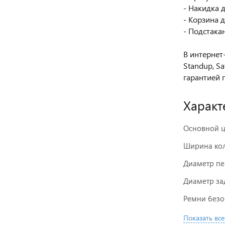
- Накидка 
- Корзина 
- Подстака
В интернет
Standup, S
гарантией 
Характ
Основной ц
Ширина кол
Диаметр пе
Диаметр зад
Ремни безо
Показать все