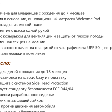
ачена для младенцев с рождения до 7 месяцев
ия в основании, инновационный матрасик Welcome Pad
ыкладка из мягкой ткани
снятие с шасси одной рукой
с козырьком для вентиляции и защиты от плохой погоды
ионная секция на молнии
 высокого качества с защитой от ультрафиолета UPF 50+, вет
а для люльки в комплекте
сло:
 для детей с рождения до 18 месяцев
установки на шасси, базу и подставку
ащита с системой Side Head Protection
твует стандарту безопасности ECE R44/04
чески разработанное сиденье
ник из дышащей лайкры
а против движения автомобиля
чные ремни безопасности