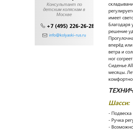
складывани
Консультант по
детским коляскам в
регулирует
Москве
имеет све
Благодаря 
+7 (495) 226-26-28
решение уд
info@kolyaski-rus.ru
Прогулочна
вперёд или
ветра и со
ног согреет
Сиденье Al
месяцы. Ле
комфортно
ТЕХНИЧ
Шасси:
- Подвеск
- Ручка рег
- Возможно