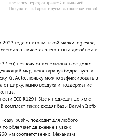
проверку перед отправкой и выдачей
Покупателю. Гарантируем высокое качество!
 2023 года от итальянской марки Inglesina,
я система отличается элегантным дизайном и
 37 см) позволяют использовать её долго.
ужающий мир, пока карапуз бодрствует, а
жу Kit Auto, люльку можно зафиксировать в
ивают циркуляцию воздуха и поддержание
олнца.
ности ECE R129 i-Size и подходит детям с
В комплект также входят базы Darwin Isofix
«easy-push», подходит для любого
что облегчает движение в узких
 260 мм соответственно. Механизм