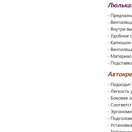
Люлька:
- Предназн
- Вентиляц
- Внутри в
- Удобное 
- Капюшон 
- Вентиляц
- Материал
- Подставк
Автокре
- Подходит
- Легкость 
- Боковая з
- Соответс
- Эргономи
- Подголов
- Установк
- Трёхточе