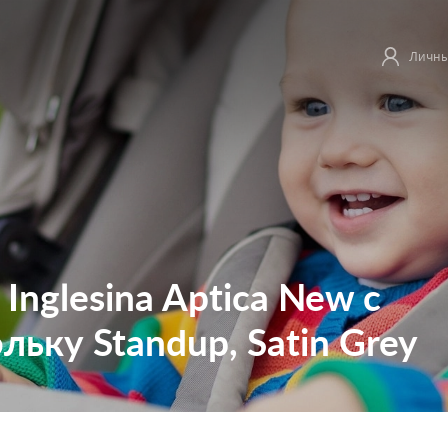
Личны
e Inglesina Aptica New с
ьку Standup, Satin Grey