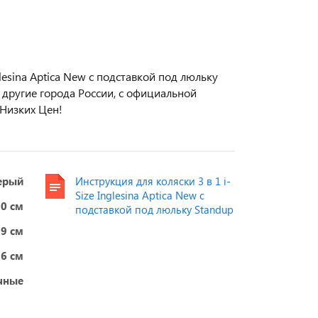
lesina Aptica New с подставкой под люльку
в другие города России, с официальной
Низких Цен!
ерый
Инструкция для коляски 3 в 1 i-
Size Inglesina Aptica New с
50 см
подставкой под люльку Standup
19 см
26 см
чные