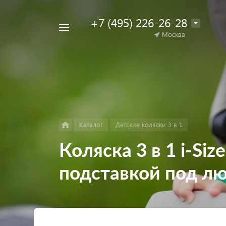
+7 (495) 226-26-28
Например,
Москва
Найти
коляска
в каталоге
для
двойни
Каталог
Детские коляски 3 в 1
Коляска 3 в 1 i-Siz
подставкой под люл