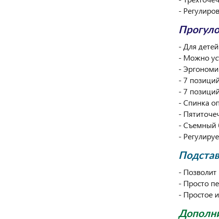
- Регулиро
Прогуло
- Для детей
- Можно ус
- Эргономи
- 7 позици
- 7 позиций
- Спинка о
- Пятиточе
- Съемный 
- Регулиру
Подстав
- Позволит
- Просто п
- Простое 
Дополни