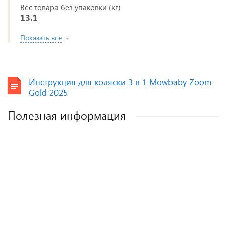
Вес товара без упаковки (кг)
13.1
Показать все
Инструкция для коляски 3 в 1 Mowbaby Zoom
Gold 2025
Полезная информация
Лучшие детские коляски 2-в-1. Рейтинг и
Рейтинг прогулочных колясок для зимы
Рейтинг колясок для новорожденных
Как выбрать детскую коляску для
новорожденного?
рекомендации.