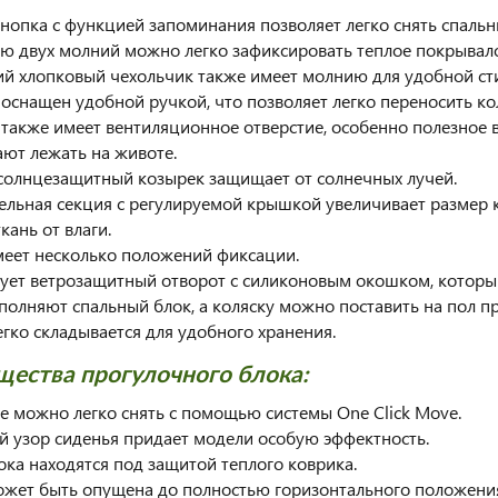
кнопка с функцией запоминания позволяет легко снять спальн
ю двух молний можно легко зафиксировать теплое покрывал
ий хлопковый чехольчик также имеет молнию для удобной ст
оснащен удобной ручкой, что позволяет легко переносить ко
также имеет вентиляционное отверстие, особенно полезное в 
ют лежать на животе.
солнцезащитный козырек защищает от солнечных лучей.
ельная секция с регулируемой крышкой увеличивает размер
кань от влаги.
меет несколько положений фиксации.
вует ветрозащитный отворот с силиконовым окошком, которы
полняют спальный блок, а коляску можно поставить на пол п
егко складывается для удобного хранения.
ества прогулочного блока:
же можно легко снять с помощью системы One Click Move.
й узор сиденья придает модели особую эффектность.
ока находятся под защитой теплого коврика.
ожет быть опущена до полностью горизонтального положения