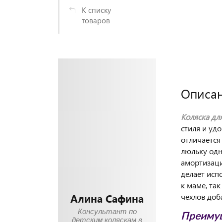
К списку
товаров
Описа
Коляска для
стиля и уд
отличается
люльку одн
амортизаци
делает исп
к маме, та
Алина Сафина
чехлов доб
Консультант по
Преимущ
детским коляскам в