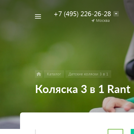
+7 (495) 226-26-28
Например,
Москва
Найти
коляска
в каталоге
для
двойни
Каталог
Детские коляски 3 в 1
Коляска 3 в 1 Rant