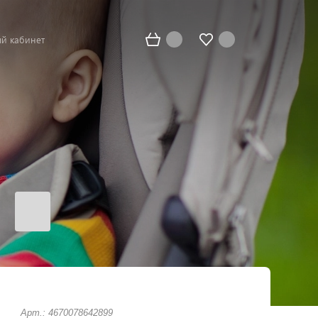
й кабинет
Арт.: 4670078642899