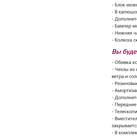
- Блок мож
- В капюшо
- Дополнит
- Бампер м
- Нижняя ч
- Коляска 
Вы буде
- Обивка к
- Чехлы из
ветра и сол
- Резиновы
- Амортиза
- Дополнит
- Передние
- Телескоп
- Вместите
закрываетс
- В компле