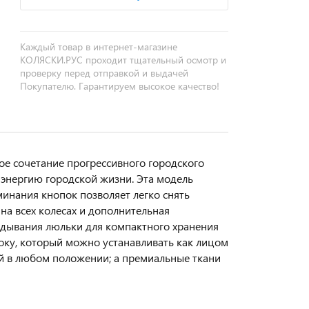
Каждый товар в интернет-магазине
КОЛЯСКИ.РУС проходит тщательный осмотр и
проверку перед отправкой и выдачей
Покупателю. Гарантируем высокое качество!
ое сочетание прогрессивного городского
энергию городской жизни. Эта модель
инания кнопок позволяет легко снять
на всех колесах и дополнительная
адывания люльки для компактного хранения
оку, который можно устанавливать как лицом
ой в любом положении; а премиальные ткани