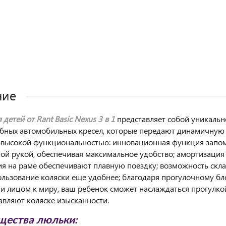
ние
 детей от Rant Basic Nexus 3 в 1
представляет собой уникальн
обных автомобильных кресел, которые передают динамичную 
 высокой функциональностью: инновационная функция запом
ой рукой, обеспечивая максимальное удобство; амортизация 
я на раме обеспечивают плавную поездку; возможность скл
ользование коляски еще удобнее; благодаря прогулочному бл
к и лицом к миру, ваш ребенок сможет наслаждаться прогулк
авляют коляске изысканности.
ества люльки: