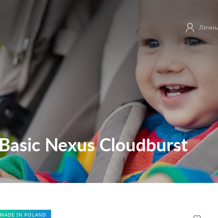
Личны
 Basic Nexus Cloudburst
MADE IN POLAND