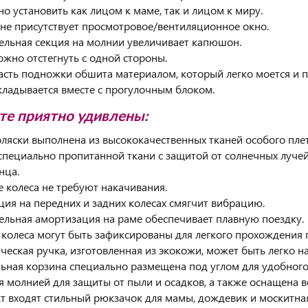
но установить как лицом к маме, так и лицом к миру.
не присутствует просмотровое/вентиляционное окно.
ельная секция на молнии увеличивает капюшон.
ожно отстегнуть с одной стороны.
асть подножки обшита материалом, который легко моется и по
складывается вместе с прогулочным блоком.
те приятно удивлены:
оляски выполнена из высококачественных тканей особого пле
 специально пропитанной ткани с защитой от солнечных луче
нца.
е колеса не требуют накачивания.
ция на передних и задних колесах смягчит вибрацию.
ельная амортизация на раме обеспечивает плавную поездку.
 колеса могут быть зафиксированы для легкого прохождения
ическая ручка, изготовленная из экокожи, может быть легко н
льная корзина специально размещена под углом для удобного
я молнией для защиты от пыли и осадков, а также оснащена
кт входят стильный рюкзачок для мамы, дождевик и москитная