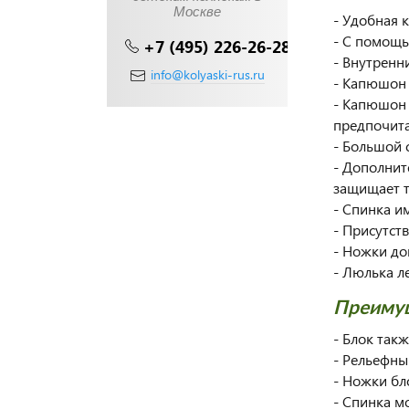
Москве
- Удобная 
- С помощь
+7 (495) 226-26-28
- Внутренн
info@kolyaski-rus.ru
- Капюшон 
- Капюшон 
предпочита
- Большой 
- Дополнит
защищает т
- Спинка и
- Присутст
- Ножки до
- Люлька л
Преимущ
- Блок так
- Рельефны
- Ножки бл
- Спинка м