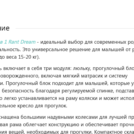
ние
 в 1 Rant Dream
- идеальный выбор для современных род
льность. Это универсальное решение для малышей от 
до веса 15-20 кг).
ь включает в себя три модуля: люльку, прогулочный бл
оворожденного, включая мягкий матрасик и систему
и. Прогулочный блок подходит для малышей, которые у
 безопасность благодаря регулируемой спинке, подста
о легко устанавливается на раму коляски и может исполь
ельное кресло для прогулок.
снащена большими надувными колесами для лучшей пр
ая рама облегчает конструкцию и обеспечивает прочн
ния вещей, необходимых для прогулки. Компактное скла