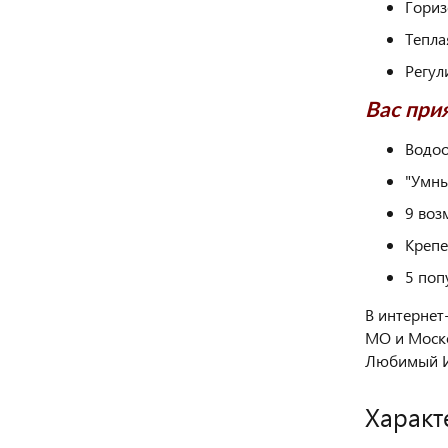
Гориз
Тепла
Регул
Вас при
Водоо
"Умны
9 воз
Крепе
5 поп
В интернет
МО и Моско
Любимый И
Характ