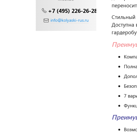
переносит
+7 (495) 226-26-28
Стильный 
info@kolyaski-rus.ru
Доступна 
гардеробу
Преимущ
Компа
Полна
Допол
Безоп
7 вар
Функц
Преимущ
Возмо