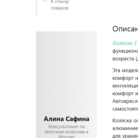
К списку
товаров
Описа
Коляска 3
функциона
возраста (
Эта модел
комфорт н
вентиляци
комфорт и
Автокресл
самостоят
Алина Сафина
Коляска о
Консультант по
алюминиев
детским коляскам в
для хране
Москве