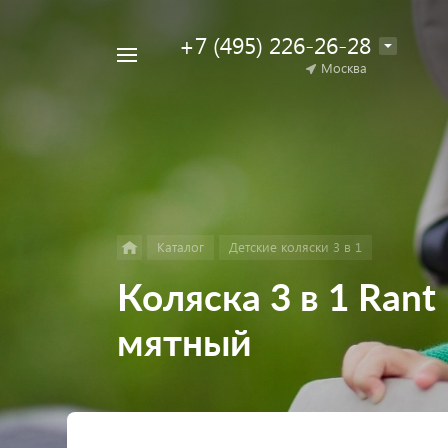
+7 (495) 226-26-28
Например,
Москва
Найти
коляска
в каталоге
для
двойни
Каталог
Детские коляски 3 в 1
Коляска 3 в 1 Rant
мятный