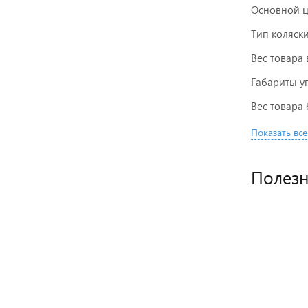
Основной ц
Тип коляск
Вес товара 
Габариты у
Вес товара 
Показать все
Полез