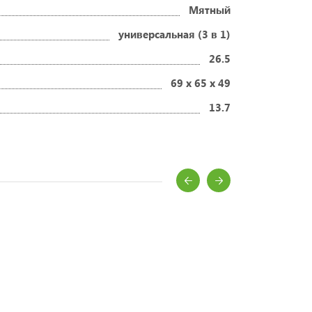
Мятный
универсальная (3 в 1)
26.5
69 x 65 x 49
13.7
ворожденного?
ей и мам.
денных
аются.