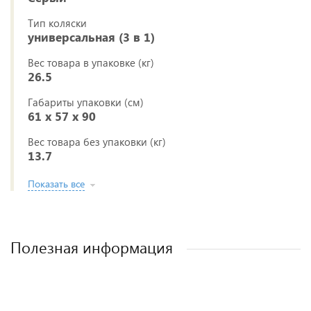
Тип коляски
универсальная (3 в 1)
Вес товара в упаковке (кг)
26.5
Габариты упаковки (см)
61 x 57 x 90
Вес товара без упаковки (кг)
13.7
Показать все
Полезная информация
Полезные аксессуары для малышей и
Рейтинг колясок для новорожденных
Виды колясок и чем они отличаются.
Как выбрать детскую коляску для
новорожденного?
мам.