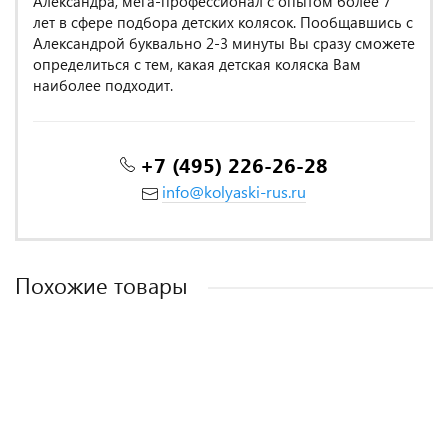
Александра, мега-профессионал с опытом более 7
лет в сфере подбора детских колясок. Пообщавшись с
Александрой буквально 2-3 минуты Вы сразу сможете
определиться с тем, какая детская коляска Вам
наиболее подходит.
+7 (495) 226-26-28
info@kolyaski-rus.ru
Похожие товары
MADE IN POLAND
MADE IN POLAND
MADE IN POLAND
MADE IN ITALY
MADE IN POLAND
MADE IN POLAND