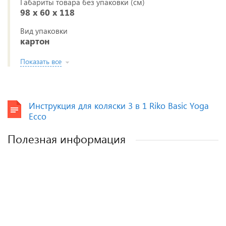
Габариты товара без упаковки (см)
98 x 60 x 118
Вид упаковки
картон
Показать все
Инструкция для коляски 3 в 1 Riko Basic Yoga
Ecco
Полезная информация
Полезные аксессуары для малышей и
Рейтинг колясок для новорожденных
Виды колясок и чем они отличаются.
Как выбрать детскую коляску для
новорожденного?
мам.