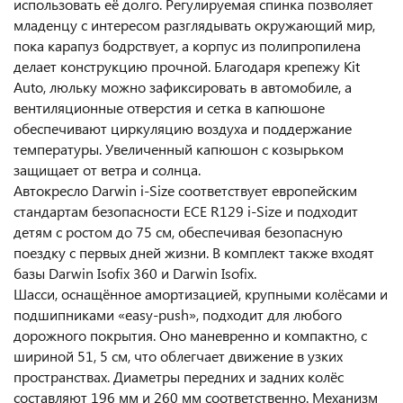
использовать её долго. Регулируемая спинка позволяет
младенцу с интересом разглядывать окружающий мир,
пока карапуз бодрствует, а корпус из полипропилена
делает конструкцию прочной. Благодаря крепежу Kit
Auto, люльку можно зафиксировать в автомобиле, а
вентиляционные отверстия и сетка в капюшоне
обеспечивают циркуляцию воздуха и поддержание
температуры. Увеличенный капюшон с козырьком
защищает от ветра и солнца.
Автокресло Darwin i-Size соответствует европейским
стандартам безопасности ECE R129 i-Size и подходит
детям с ростом до 75 см, обеспечивая безопасную
поездку с первых дней жизни. В комплект также входят
базы Darwin Isofix 360 и Darwin Isofix.
Шасси, оснащённое амортизацией, крупными колёсами и
подшипниками «easy-push», подходит для любого
дорожного покрытия. Оно маневренно и компактно, с
шириной 51, 5 см, что облегчает движение в узких
пространствах. Диаметры передних и задних колёс
составляют 196 мм и 260 мм соответственно. Механизм