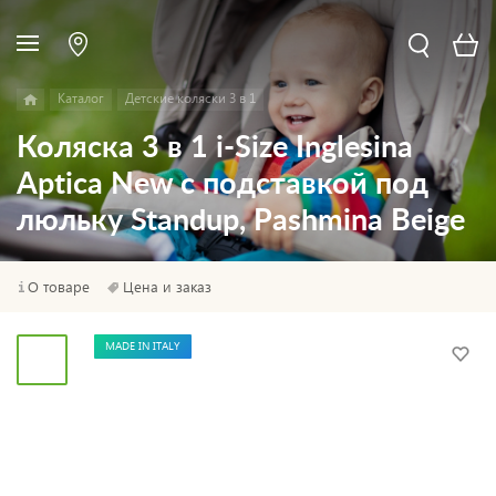
Каталог
Детские коляски 3 в 1
Коляска 3 в 1 i-Size Inglesina
Aptica New с подставкой под
люльку Standup, Pashmina Beige
О товаре
Цена и заказ
MADE IN ITALY