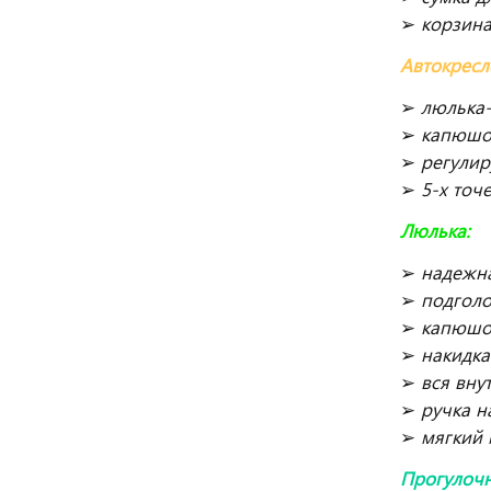
➢
корзина
Автокресл
➢
люлька-
➢
капюшо
➢
регулир
➢
5-х точ
Люлька:
➢
надежна
➢
подголо
➢
капюшон
➢
накидка
➢
вся вну
➢
ручка н
➢
мягкий 
Прогулочн