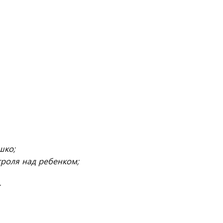
шко;
троля над ребенком;
;