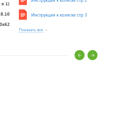
 в 1)
28.10
Инструкция к коляске стр 3
0x62
Показать все
ворожденного?
ей и мам.
денных
аются.