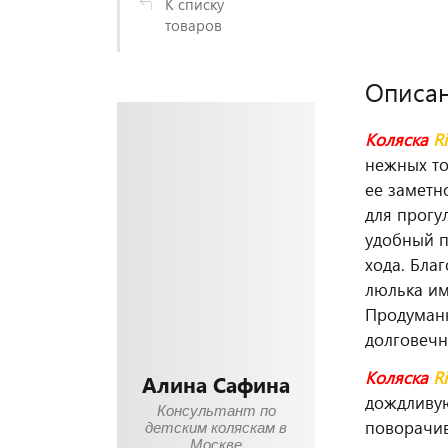
К списку
товаров
Описа
Коляска
R
нежных то
ее заметн
для прогу
удобный п
хода. Бла
люлька им
Продуманн
долговечн
Коляска
R
Алина Сафина
дождливую
Консультант по
поворачив
детским коляскам в
Москве