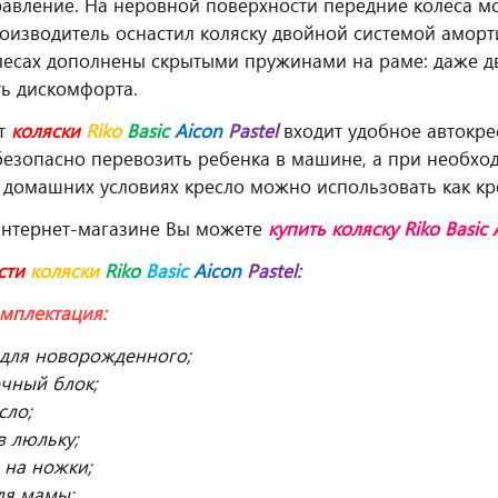
равление. На неровной поверхности передние колеса м
оизводитель оснастил коляску двойной системой амор
лесах дополнены скрытыми пружинами на раме: даже дв
ь дискомфорта.
кт
коляски
Riko
Basic
Aicon
Pastel
входит удобное автокре
езопасно перевозить ребенка в машине, а при необход
В домашних условиях кресло можно использовать как кр
интернет-магазине Вы можете
купить
коляску Riko Basic 
сти
коляски
Riko
Basic
Aicon
Pastel:
мплектация:
 для новорожденного;
очный блок;
сло;
в люльку;
 на ножки;
ля мамы;