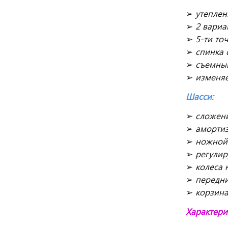
➢
утеплен
➢
2 вариа
➢
5-ти то
➢
спинка 
➢
съемны
➢
изменяе
Шасси:
➢
сложен
➢
амортиз
➢
ножной 
➢
регулир
➢
колеса 
➢
передни
➢
корзина
Характери