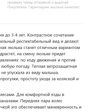
проверку перед отправкой и выдачей
Покупателю. Гарантируем высокое качество!
я до 3-4 лет. Контрастное сочетание
тильный респектабельный вид и делают
ная люлька станет отличным вариантом
драстет, на смену люльке придет
авлениях: по ходу движения и против
в любую погоду. Теплая ветрозащитная
не упускала из виду малыша.
рогулки, простоту ухода за коляской и
есами. Для комфортной езды в
аналами. Передняя пара колес
ручкой это обеспечивает маневренность и