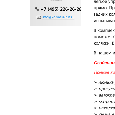
легкое уп
прямо. Пр
+7 (495) 226-26-28
задних ко
info@kolyaski-rus.ru
испытыват
В компле
поможет б
коляски. 
В нашем 
Особенно
Полная ко
➢
люлька
➢
прогул
➢
автокре
➢
матрас 
➢
накидка
➢
сумка д