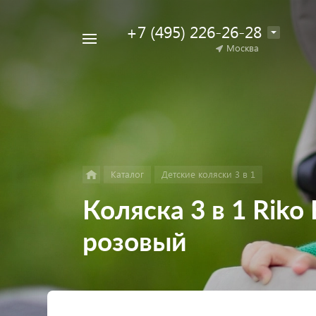
+7 (495) 226-26-28
Например,
Москва
Найти
коляска
в каталоге
для
двойни
Каталог
Детские коляски 3 в 1
Коляска 3 в 1 Riko 
розовый