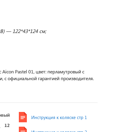
В) — 122*43*124 см;
Aicon Pastel 01, цвет: перламутровый с
и, с официальной гарантией производителя.
овый
Инструкция к коляске стр 1
12
Инструкция к коляске стр 2