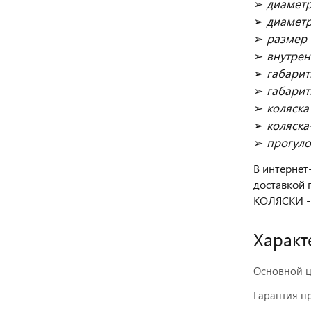
➢
диаметр
➢
диаметр
➢
размер 
➢
внутрен
➢
габарит
➢
габарит
➢
коляска
➢
коляска
➢
прогуло
В интернет
доставкой 
КОЛЯСКИ -
Характ
Основной ц
Гарантия п