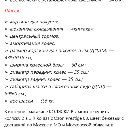
Шасси:
➢
корзина для покупок;
➢
механизм складывания — «книжка»;
➢
центральный тормоз;
➢
амортизация колес;
➢
размер корзины для покупок в см (Д*Ш*В) —
43*39*18 см;
➢
ширина колесной базы — 60 см.;
➢
диаметр передних колес — 35 см.;
➢
диаметр задних колес — 35 см.;
➢
габариты шасси в сложенном виде (Д*Ш) —
89*60 см.;
➢
вес шасси — 9,6 кг.
В интернет-магазине КОЛЯСКИ Вы можете купить
коляску 2 в 1 Riko Basic Ozon Prestige 03, цвет: бежевый с
доставкой по Москве и МО и Московской области, в