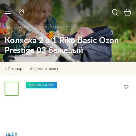
Каталог
Детские коляски 2 в 1
Коляска 2 в 1 Riko Basic Ozon
Prestige 03 бежевый
О товаре
Цена и заказ
MADE IN POLAND
ЕЩЁ 9