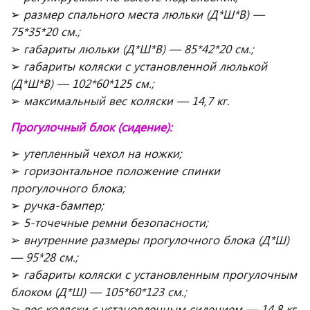
➢
размер спального места люльки (Д*Ш*В) —
75*35*20 см.;
➢
габариты люльки (Д*Ш*В) — 85*42*20 см.;
➢
габариты коляски с установленной люлькой
(Д*Ш*В) — 102*60*125 см.;
➢
максимальный вес коляски — 14,7 кг.
Прогулочный блок (сидение):
➢
утепленный чехол на ножки;
➢
горизонтальное положение спинки
прогулочного блока;
➢
ручка-бампер;
➢
5-точечные ремни безопасности;
➢
внутренние размеры прогулочного блока (Д*Ш)
— 95*28 см.;
➢
габариты коляски с установленным прогулочным
блоком (Д*Ш) — 105*60*123 см.;
➢
вес коляски с установленным сидением — 14,8 кг.