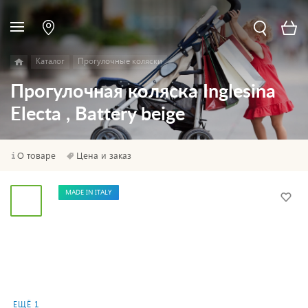
Каталог
Прогулочные коляски
Прогулочная коляска Inglesina
Electa , Battery beige
О товаре
Цена и заказ
MADE IN ITALY
ЕЩЁ 1