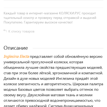
Каждый товар в интернет-магазине КОЛЯСКИ.РУС проходит
тщательный осмотр и проверку перед отправкой и выдачей
Покупателю. Гарантируем высокое качество!
К списку товаров
Описание
Inglesina Electa
представляет собой обновлённую версию
универсальной прогулочной коляски, которая
объединила лучшие свойства предшествующих моделей,
став при этом более лёгкой, эргономичной и компактной.
Дизайн в духе новых моделей Инглезина придаёт этой
коляске элегантность и авторитетность. Широкая палитра
модных базовых цветов позволяет выбрать оттенок по
своему вкусу. Двухслойная матовая ткань и молнии
отличаются превосходной водонепроницаемостью, что
делает обивку надёжной. Система функциональных