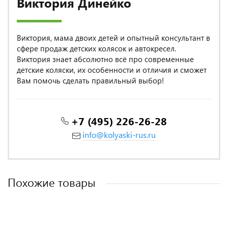
Виктория Динейко
Виктория, мама двоих детей и опытный консультант в
сфере продаж детских колясок и автокресел.
Виктория знает абсолютно всё про современные
детские коляски, их особенности и отличия и сможет
Вам помочь сделать правильный выбор!
+7 (495) 226-26-28
info@kolyaski-rus.ru
Похожие товары
MADE IN POLAND
MADE IN POLAND
MADE IN ITALY
ХОРОШИЕ ОТЗЫВЫ
MADE IN POLAND
ITALY DESIGN