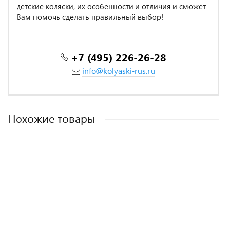
детские коляски, их особенности и отличия и сможет
Вам помочь сделать правильный выбор!
+7 (495) 226-26-28
info@kolyaski-rus.ru
Похожие товары
MADE IN POLAND
MADE IN POLAND
MADE IN POLAND
Коляска прогулочная Rant Vega Trends Lines brown (2021). Цвет:
Коляска прогулочная Rant Largo 2024 Orange brown
Коляска прогулочная RANT LIFE RA103 Mineral Silver
Коричневый