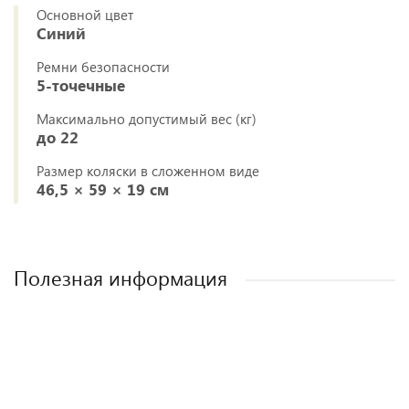
Основной цвет
Синий
Ремни безопасности
5-точечные
Максимально допустимый вес (кг)
до 22
Размер коляски в сложенном виде
46,5 × 59 × 19 см
Полезная информация
Лучшие детские коляски 2-в-1. Рейтинг и
Рейтинг прогулочных колясок для зимы
Рейтинг колясок для новорожденных
Как выбрать детскую коляску для
новорожденного?
рекомендации.