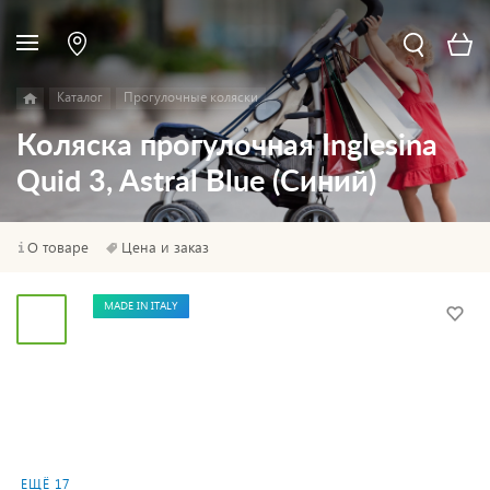
Каталог
Прогулочные коляски
Коляска прогулочная Inglesina
Quid 3, Astral Blue (Синий)
О товаре
Цена и заказ
MADE IN ITALY
ЕЩЁ 17