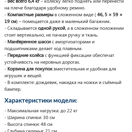
-
Вес всего 6,4 кг
– коляску легко поднять или перенести
на плече благодаря удобному ремню.
-
Компактные размеры
в сложенном виде (
46, 5 × 59 ×
19 см
) – помещается даже в маленький багажник.
- Складывается
одной рукой
, а в сложенном положении
стоит вертикально, не пачкая ручку и ткань.
-
Манёвренное шасси
с амортизаторами и
подшипниками делает ход плавным.
-
Передние колёса
с функцией фиксации обеспечат
устойчивость на неровных дорогах.
-
Корзина для покупок
вместительная и удобная для
игрушек и вещей.
- В комплекте: дождевик, накидка на ножки и съёмный
бампер.
Характеристики модели:
- Максимальная нагрузка: до 22 кг
- Ширина спинки: 30 см
- Высота спинки: 48 см
- Глубина сиденья: 21 см