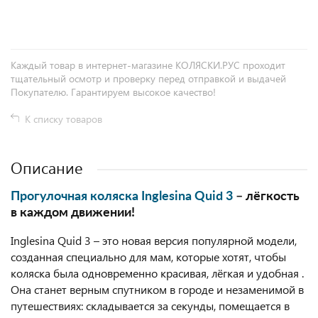
+
−
Каждый товар в интернет-магазине КОЛЯСКИ.РУС проходит
тщательный осмотр и проверку перед отправкой и выдачей
Покупателю. Гарантируем высокое качество!
К списку товаров
Описание
Прогулочная коляска Inglesina Quid 3
– лёгкость
в каждом движении!
Inglesina Quid 3 – это новая версия популярной модели,
созданная специально для мам, которые хотят, чтобы
коляска была одновременно красивая, лёгкая и удобная .
Она станет верным спутником в городе и незаменимой в
путешествиях: складывается за секунды, помещается в