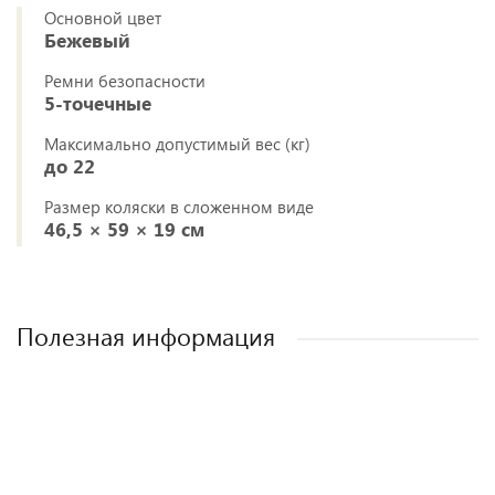
Основной цвет
Бежевый
Ремни безопасности
5-точечные
Максимально допустимый вес (кг)
до 22
Размер коляски в сложенном виде
46,5 × 59 × 19 см
Полезная информация
Лучшие детские коляски 2-в-1. Рейтинг и
Рейтинг прогулочных колясок для зимы
Рейтинг колясок для новорожденных
Как выбрать детскую коляску для
новорожденного?
рекомендации.