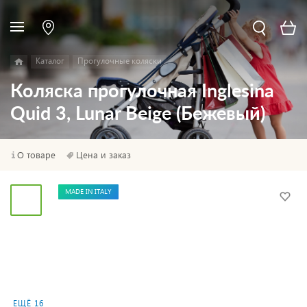
Каталог
Прогулочные коляски
Коляска прогулочная Inglesina
Quid 3, Lunar Beige (Бежевый)
О товаре
Цена и заказ
MADE IN ITALY
ЕЩЁ 16