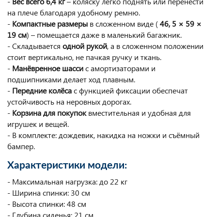
-
Вес всего 6,4 кг
– коляску легко поднять или перенести
на плече благодаря удобному ремню.
-
Компактные размеры
в сложенном виде (
46, 5 × 59 ×
19 см
) – помещается даже в маленький багажник.
- Складывается
одной рукой
, а в сложенном положении
стоит вертикально, не пачкая ручку и ткань.
-
Манёвренное шасси
с амортизаторами и
подшипниками делает ход плавным.
-
Передние колёса
с функцией фиксации обеспечат
устойчивость на неровных дорогах.
-
Корзина для покупок
вместительная и удобная для
игрушек и вещей.
- В комплекте: дождевик, накидка на ножки и съёмный
бампер.
Характеристики модели:
- Максимальная нагрузка: до 22 кг
- Ширина спинки: 30 см
- Высота спинки: 48 см
- Глубина сиденья: 21 см