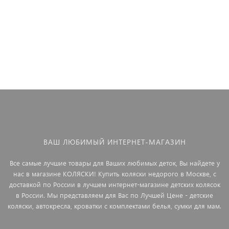
5 990 ₽
11 490 ₽
44 190 ₽
8 490 ₽
13 299 ₽
6 990 ₽
11 990 ₽
15 990 ₽
ВАШ ЛЮБИМЫЙ ИНТЕРНЕТ-МАГАЗИН
Все самые лучшие товары для Ваших любимых деток, Вы найдете у
нас в магазине КОЛЯСКИ! Купить коляски недорого в Москве, с
доставкой по России в лучшем интернет-магазине детских колясок
в России. Мы представляем для Вас по Лучшей Цене - детские
коляски, автокресла, кроватки с комплектами белья, сумки для мам.