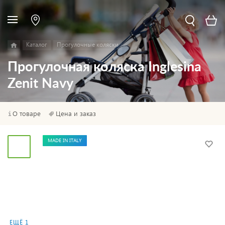
Каталог
Прогулочные коляски
Прогулочная коляска Inglesina
Zenit Navy
О товаре
Цена и заказ
MADE IN ITALY
ЕЩЁ 1