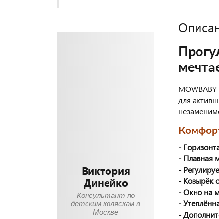
Описа
Прогу
мечта
MOWBABY Ai
для активн
незаменимо
Комфор
- Горизонт
- Плавная 
Виктория
- Регулиру
Динейко
- Козырёк 
- Окно на 
Консультант по
- Утеплённ
детским коляскам в
Москве
- Дополнит