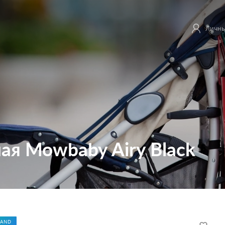
Личны
ая Mowbaby Airy Black
LAND