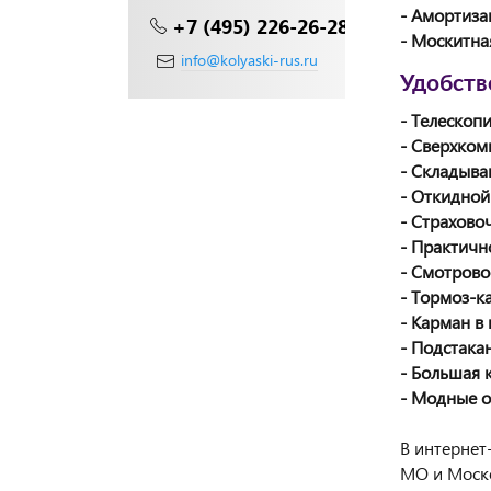
- Амортиза
+7 (495) 226-26-28
- Москитна
info@kolyaski-rus.ru
Удобств
- Телескоп
- Сверхком
- Складыва
- Откидной
- Страхово
- Практичн
- Смотров
- Тормоз-к
- Карман в
- Подстака
- Большая 
- Модные о
В интернет
МО и Моско