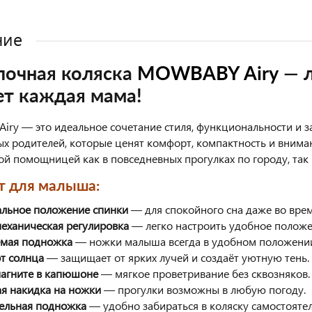
ние
лочная коляска
MOWBABY Airy
— л
ет каждая мама!
ry — это идеальное сочетание стиля, функциональности и з
ых родителей, которые ценят комфорт, компактность и внима
й помощницей как в повседневных прогулках по городу, так и
т для малыша:
альное положение спинки
— для спокойного сна даже во врем
механическая регулировка
— легко настроить удобное положе
емая подножка
— ножки малыша всегда в удобном положени
от солнца
— защищает от ярких лучей и создаёт уютную тень.
магните в капюшоне
— мягкое проветривание без сквозняков.
ая накидка на ножки
— прогулки возможны в любую погоду.
ельная подножка
— удобно забираться в коляску самостоятел