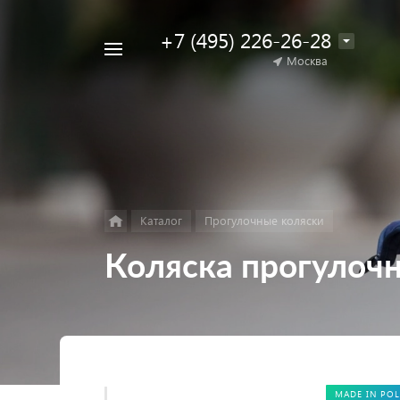
+7 (495) 226-26-28
Например,
Москва
Найти
коляска
в каталоге
для
двойни
Каталог
Прогулочные коляски
Коляска прогулочн
MADE IN PO