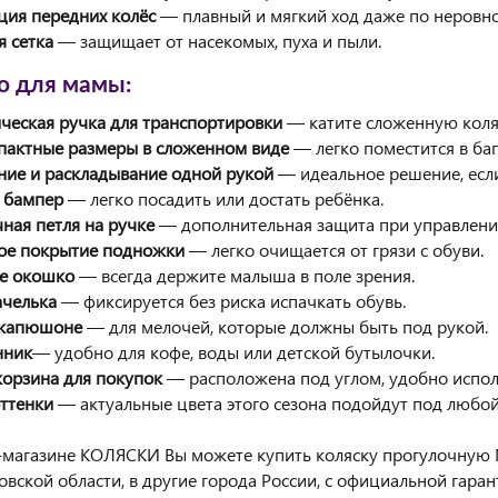
ция передних колёс
— плавный и мягкий ход даже по неровно
я сетка
— защищает от насекомых, пуха и пыли.
о для мамы:
ическая ручка для транспортировки
— катите сложенную коля
пактные размеры в сложенном виде
— легко поместится в ба
ние и раскладывание одной рукой
— идеальное решение, если
 бампер
— легко посадить или достать ребёнка.
чная петля на ручке
— дополнительная защита при управлени
ое покрытие подножки
— легко очищается от грязи с обуви.
ое окошко
— всегда держите малыша в поле зрения.
ачелька
— фиксируется без риска испачкать обувь.
 капюшоне
— для мелочей, которые должны быть под рукой.
нник
— удобно для кофе, воды или детской бутылочки.
корзина для покупок
— расположена под углом, удобно испол
ттенки
— актуальные цвета этого сезона подойдут под любой
-магазине КОЛЯСКИ Вы можете купить коляску прогулочную M
вской области, в другие города России, с официальной гара