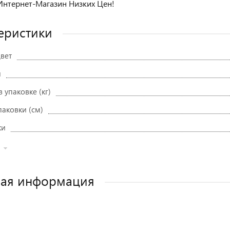
нтернет-Магазин Низких Цен!
еристики
вет
и
в упаковке (кг)
паковки (см)
ки
ная информация