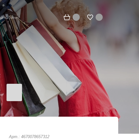
й кабинет
Арт.: 4670078657312