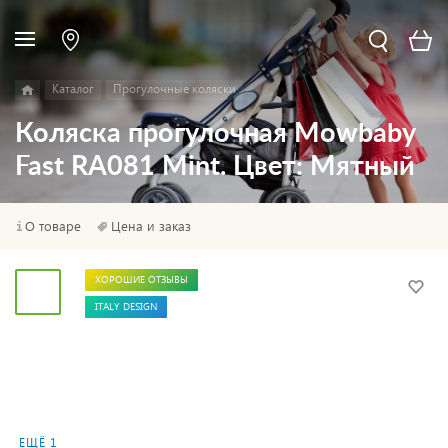
Каталог
Прогулочные коляски
Коляска прогулочная Mowbaby
Fast RA081 Mint. Цвет: Мятный
О товаре
Цена и заказ
ХОРОШИЕ ОТЗЫВЫ
ITALY DESIGN
ЕЩЁ 1