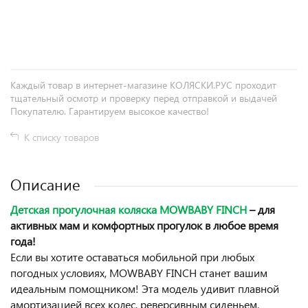
+
−
Каждый товар в интернет-магазине КОЛЯСКИ.РУС проходит
тщательный осмотр и проверку перед отправкой и выдачей
Покупателю. Гарантируем высокое качество!
К списку товаров
Описание
Детская прогулочная коляска MOWBABY FINCH
– для
активных мам и комфортных прогулок в любое время
года!
Если вы хотите оставаться мобильной при любых
погодных условиях, MOWBABY FINCH станет вашим
идеальным помощником! Эта модель удивит плавной
амортизацией всех колес, реверсивным сиденьем,