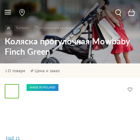
Каталог
Прогулочные коляски
Коляска прогулочная Mowbaby
Finch Green
О товаре
Цена и заказ
MADE IN POLAND
ЕЩЁ 21