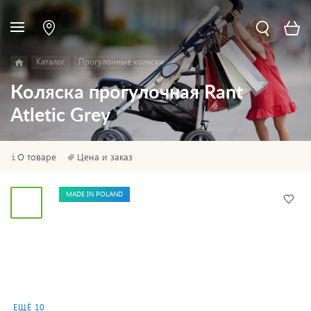
Каталог
Прогулочные коляски
Коляска прогулочная Rant
Atletic Grey
О товаре
Цена и заказ
MADE IN POLAND
ЕЩЁ 10