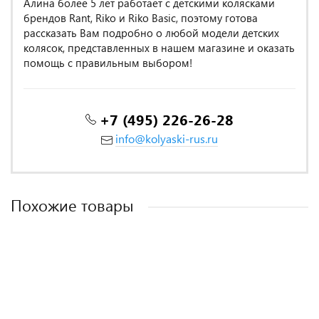
Алина более 5 лет работает с детскими колясками
брендов Rant, Riko и Riko Basic, поэтому готова
рассказать Вам подробно о любой модели детских
колясок, представленных в нашем магазине и оказать
помощь с правильным выбором!
+7 (495) 226-26-28
info@kolyaski-rus.ru
Похожие товары
MADE IN POLAND
MADE IN POLAND
MADE IN ITALY