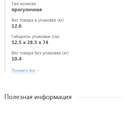
Тип коляски
прогулочная
Вес товара в упаковке (кг)
12.6
Габариты упаковки (см)
52.5 x 28.5 x 74
Вес товара без упаковки (кг)
10.4
Показать все
Полезная информация
Лучшие детские коляски 2-в-1. Рейтинг и
Рейтинг прогулочных колясок для зимы
Рейтинг колясок для новорожденных
Как выбрать детскую коляску для
новорожденного?
рекомендации.