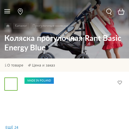
Каталог
Прогулочные коляски
Коляска прогулочная Rant Basic
Energy Blue
О товаре
Цена и заказ
MADE IN POLAND
ЕЩЁ 24