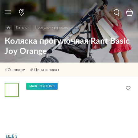
Каталог
Прогулочные коляски
Коляска прогулочная Rant Basic
Joy Orange
О товаре
Цена и заказ
MADE IN POLAND
ЕЩЁ 9