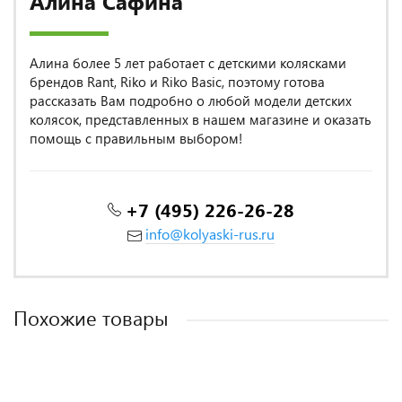
Алина Сафина
Алина более 5 лет работает с детскими колясками
брендов Rant, Riko и Riko Basic, поэтому готова
рассказать Вам подробно о любой модели детских
колясок, представленных в нашем магазине и оказать
помощь с правильным выбором!
+7 (495) 226-26-28
info@kolyaski-rus.ru
Похожие товары
MADE IN POLAND
MADE IN POLAND
MADE IN POLAND
ХОРОШИЕ ОТЗЫВЫ
MADE IN POLAND
MADE IN POLAND