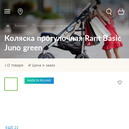
Каталог
Прогулочные коляски
Коляска прогулочная Rant Basic
Juno green
О товаре
Цена и заказ
MADE IN POLAND
ЕЩЁ 21