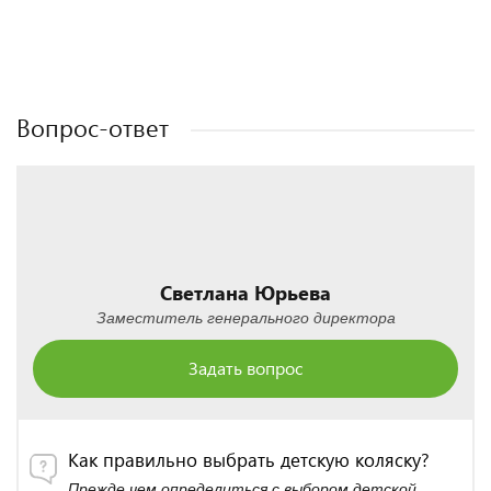
Полезные статьи
Полезные статьи
Полезные статьи
Полезные статьи
Вопрос-ответ
Светлана Юрьева
Заместитель генерального директора
Задать вопрос
Как правильно выбрать детскую коляску?
Прежде чем определиться с выбором детской