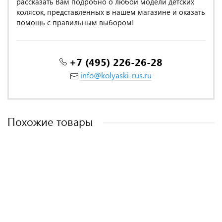
рассказать Вам подробно о любой модели детских
колясок, представленных в нашем магазине и оказать
помощь с правильным выбором!
+7 (495) 226-26-28
info@kolyaski-rus.ru
Похожие товары
MADE IN POLAND
MADE IN ITALY
MADE IN POLAND
-13%
Детская прогулочная коляска Sevillababy Drive капучино
Коляска прогулочная Indigo EPICA SL, бежевый
Коляска прогулочная Indigo Delta+ темно-серый
Прогулочная коляска Now Shot beige
Коляска прогулочная Rant Largo 2024 Silver grey