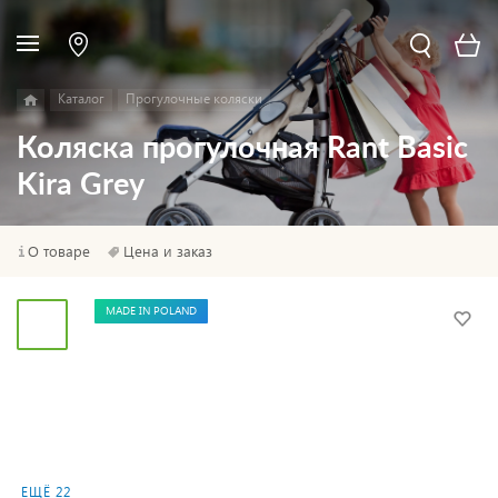
Каталог
Прогулочные коляски
Коляска прогулочная Rant Basic
Kira Grey
О товаре
Цена и заказ
MADE IN POLAND
ЕЩЁ 22