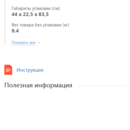
Габариты упаковки (см)
44 x 22,5 x 83,5
Вес товара без упаковки (кг)
9.4
Показать все
Инструкция
Полезная информация
Лучшие детские коляски 2-в-1. Рейтинг и
Рейтинг прогулочных колясок для зимы
Рейтинг колясок для новорожденных
Как выбрать детскую коляску для
новорожденного?
рекомендации.