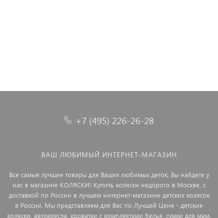
11 500 ₽
13 299 ₽
9 999 ₽
18 760 ₽
12 990 ₽
14 990 ₽
+7 (495) 226-26-28
ВАШ ЛЮБИМЫЙ ИНТЕРНЕТ-МАГАЗИН
Все самые лучшие товары для Ваших любимых деток, Вы найдете у
нас в магазине КОЛЯСКИ! Купить коляски недорого в Москве, с
доставкой по России в лучшем интернет-магазине детских колясок
в России. Мы представляем для Вас по Лучшей Цене - детские
коляски, автокресла, кроватки с комплектами белья, сумки для мам.