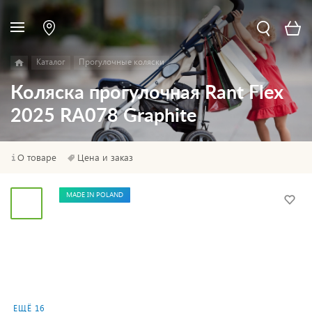
Каталог
Прогулочные коляски
Коляска прогулочная Rant Flex
2025 RA078 Graphite
О товаре
Цена и заказ
MADE IN POLAND
ЕЩЁ 16