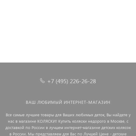
Коляска прогулочная для двойни Rant Twinny Olive 2025
Коляска прогулочная Inglesina Maior 2025, Tundra Beige
Коляска прогулочная Rant Vega Star Cloud Pink. Цвет: Розовый
Коляска прогулочная Rant Basic Energy Grey 2024
(Бежевый)
21 490 ₽
19 990 ₽
+7 (495) 226-26-28
ВАШ ЛЮБИМЫЙ ИНТЕРНЕТ-МАГАЗИН
Все самые лучшие товары для Ваших любимых деток, Вы найдете у
нас в магазине КОЛЯСКИ! Купить коляски недорого в Москве, с
доставкой по России в лучшем интернет-магазине детских колясок
в России. Мы представляем для Вас по Лучшей Цене - детские