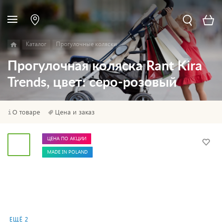
Каталог
Прогулочные коляски
Прогулочная коляска Rant Kira
Trends, цвет: серо-розовый
О товаре
Цена и заказ
ЦЕНА ПО АКЦИИ
MADE IN POLAND
ЕЩЁ 2