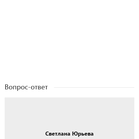
Полезные статьи
Полезные статьи
Полезные статьи
Полезные статьи
Вопрос-ответ
Светлана Юрьева