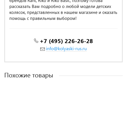
брендов Rant, Riko и Riko Basic, поэтому готова
рассказать Вам подробно о любой модели детских
колясок, представленных в нашем магазине и оказать
помощь с правильным выбором!
+7 (495) 226-26-28
info@kolyaski-rus.ru
Похожие товары
MADE IN POLAND
MADE IN ITALY
ХОРОШИЕ ОТЗЫВЫ
MADE IN POLAND
MADE IN POLAND